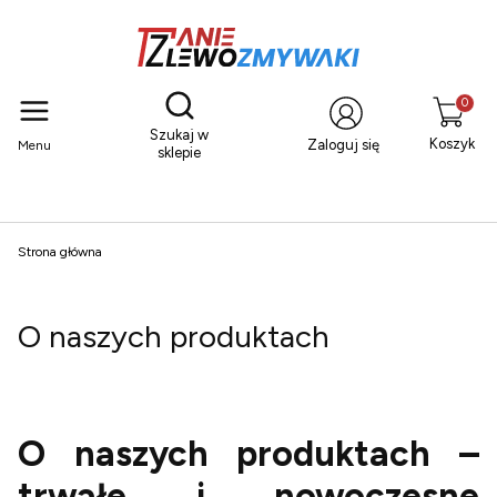
Otwórz wyszukiwarkę
Produkty
Szukaj w
Koszyk
Zaloguj się
Menu
sklepie
Strona główna
O naszych produktach
O naszych produktach –
trwałe i nowoczesne