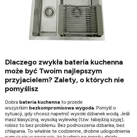
Dlaczego zwykła bateria kuchenna
może być Twoim najlepszym
przyjacielem? Zalety, o których nie
pomyślisz
Dobra
bateria kuchenna
to przede
wszystkim
bezkompromisowa wygoda
. Pomyśl o
sytuacji, gdy chcesz napełnić wysoki dzbanek wodą. Jeśli
masz klasyczną, wysoką wylewkę (tzw. łabędzią szyję),
robisz to bez problemu. Bez podnoszenia dzbanka, bez
chlapania. To właśnie te codzienne, drobne udogodnienia
sumują się w poczucie, że kuchnia po prostu
działa
.