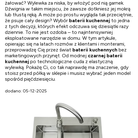
żałować? Wylewka za niska, by włożyć pod nią garnek.
Dźwignia w takim miejscu, że zawsze dotkniesz jej mokrą
lub tłustą ręką. A może po prostu wygląda tak przeciętnie,
że psuje cały design? Wybór
baterii kuchennej
to jedna
z tych decyzji, których efekt odczuwa się dziesiątki razy
dziennie. To nie jest ozdoba – to najintensywniej
eksploatowane narzędzie w domu. W tym artykule,
opierając się na latach rozmów z klientami i monterami,
przeprowadzę Cię przez świat
baterii kuchennych
bez
marketingowych przynęt. Od modnej
czarnej baterii
kuchennej
po technologiczne cuda z elastyczną
wylewką. Pokażę Ci, co tak naprawdę ma znaczenie, gdy
stoisz przed półką w sklepie i musisz wybrać jeden model
spośród pięćdziesięciu.
dodano: 05-12-2025