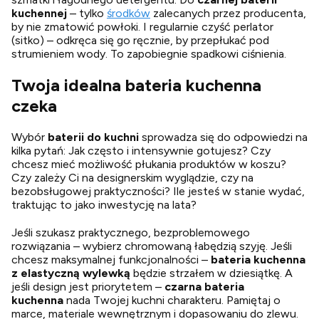
kuchennej
– tylko
środków
zalecanych przez producenta,
by nie zmatowić powłoki. I regularnie czyść perlator
(sitko) – odkręca się go ręcznie, by przepłukać pod
strumieniem wody. To zapobiegnie spadkowi ciśnienia.
Twoja idealna bateria kuchenna
czeka
Wybór
baterii do kuchni
sprowadza się do odpowiedzi na
kilka pytań: Jak często i intensywnie gotujesz? Czy
chcesz mieć możliwość płukania produktów w koszu?
Czy zależy Ci na designerskim wyglądzie, czy na
bezobsługowej praktyczności? Ile jesteś w stanie wydać,
traktując to jako inwestycję na lata?
Jeśli szukasz praktycznego, bezproblemowego
rozwiązania – wybierz chromowaną łabędzią szyję. Jeśli
chcesz maksymalnej funkcjonalności –
bateria kuchenna
z elastyczną wylewką
będzie strzałem w dziesiątkę. A
jeśli design jest priorytetem –
czarna bateria
kuchenna
nada Twojej kuchni charakteru. Pamiętaj o
marce, materiale wewnętrznym i dopasowaniu do zlewu.