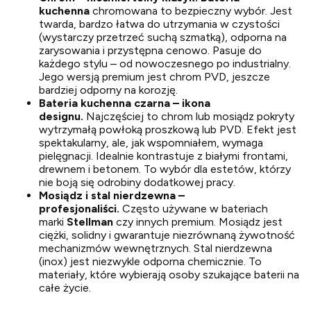
kuchenna
chromowana to bezpieczny wybór. Jest
twarda, bardzo łatwa do utrzymania w czystości
(wystarczy przetrzeć suchą szmatką), odporna na
zarysowania i przystępna cenowo. Pasuje do
każdego stylu – od nowoczesnego po industrialny.
Jego wersją premium jest chrom PVD, jeszcze
bardziej odporny na korozję.
Bateria kuchenna czarna – ikona
designu.
Najczęściej to chrom lub mosiądz pokryty
wytrzymałą powłoką proszkową lub PVD. Efekt jest
spektakularny, ale, jak wspomniałem, wymaga
pielęgnacji. Idealnie kontrastuje z białymi frontami,
drewnem i betonem. To wybór dla estetów, którzy
nie boją się odrobiny dodatkowej pracy.
Mosiądz i stal nierdzewna –
profesjonaliści.
Często używane w bateriach
marki
Stellman
czy innych premium. Mosiądz jest
ciężki, solidny i gwarantuje niezrównaną żywotność
mechanizmów wewnętrznych. Stal nierdzewna
(inox) jest niezwykle odporna chemicznie. To
materiały, które wybierają osoby szukające baterii na
całe życie.