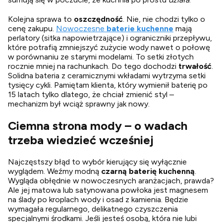
Kolejna sprawa to
oszczędność
. Nie, nie chodzi tylko o
cenę zakupu.
Nowoczesne
baterie kuchenne
mają
perlatory (sitka napowietrzające) i ograniczniki przepływu,
które potrafią zmniejszyć zużycie wody nawet o połowę
w porównaniu ze starymi modelami. To setki złotych
rocznie mniej na rachunkach. Do tego dochodzi
trwałość
.
Solidna bateria z ceramicznymi wkładami wytrzyma setki
tysięcy cykli. Pamiętam klienta, który wymienił baterię po
15 latach tylko dlatego, że chciał zmienić styl –
mechanizm był wciąż sprawny jak nowy.
Ciemna strona mody – o wadach
trzeba wiedzieć wcześniej
Najczęstszy błąd to wybór kierujący się wyłącznie
wyglądem. Weźmy modną
czarną baterię kuchenną
.
Wygląda obłędnie w nowoczesnych aranżacjach, prawda?
Ale jej matowa lub satynowana powłoka jest magnesem
na ślady po kroplach wody i osad z kamienia. Będzie
wymagała regularnego, delikatnego czyszczenia
specjalnymi środkami. Jeśli jesteś osobą, która nie lubi