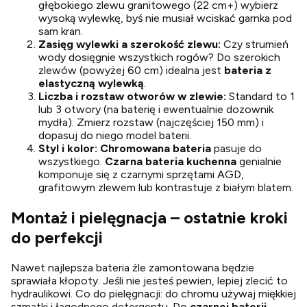
głębokiego zlewu granitowego (22 cm+) wybierz
wysoką wylewkę, byś nie musiał wciskać garnka pod
sam kran.
Zasięg wylewki a szerokość zlewu:
Czy strumień
wody dosięgnie wszystkich rogów? Do szerokich
zlewów (powyżej 60 cm) idealna jest
bateria z
elastyczną wylewką
.
Liczba i rozstaw otworów w zlewie:
Standard to 1
lub 3 otwory (na baterię i ewentualnie dozownik
mydła). Zmierz rozstaw (najczęściej 150 mm) i
dopasuj do niego model baterii.
Styl i kolor:
Chromowana bateria
pasuje do
wszystkiego.
Czarna bateria kuchenna
genialnie
komponuje się z czarnymi sprzętami AGD,
grafitowym zlewem lub kontrastuje z białym blatem.
Montaż i pielęgnacja – ostatnie kroki
do perfekcji
Nawet najlepsza bateria źle zamontowana będzie
sprawiała kłopoty. Jeśli nie jesteś pewien, lepiej zlecić to
hydraulikowi. Co do pielęgnacji: do chromu używaj miękkiej
szmatki i łagodnego detergentu. Do
czarnej baterii