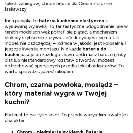
takich zabiegów, chrom będzie dla Ciebie znacznie
łaskawszy.
Inna pułapka to
bateria kuchenna elastyczna
z
wysuwaną wylewką. To fantastyczne udogodnienie, ale w
tanich modelach wąż potrafi się plątać, a mechanizm
blokady szybko się zużywa. Jeśli decydujesz się na taki
model, nie oszczędzaj – różnica w jakości jest kolosalna. I
jeszcze kwestia montażu. Nie każda
bateria do
kuchni
pasuje do każdego zlewu. Jeśli masz bardzo gruby
blat lub niestandardowy rozstaw otworów, możesz
potrzebować specjalnych przedłużek lub adapterów. To
warto sprawdzić
przed
zakupem.
Chrom, czarna powłoka, mosiądz –
który materiał wygra w Twojej
kuchni?
Materiał to nie tylko kolor. To przede wszystkim trwałość i
charakter.
Chrom – nieśmiertelny klasyk.
Bateria