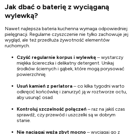
Jak dbać o baterię z wyciąganą
wylewką?
Nawet najlepsza bateria kuchenna wymaga odpowiedniej
pielęgnacji. Regularne czyszczenie nie tylko zachowuje jej
wygląd, ale też przedłuża żywotność elementów
ruchomych.
Czyść regularnie korpus i wylewkę
– wystarczy
miękka ściereczka i delikatny detergent. Unikaj
środków ściernych i gąbek, które mogą porysować
powierzchnię.
Usuń kamień z perlatora
– co kilka tygodni warto
odkręcić końcówkę i zanurzyć ją w roztworze octu,
aby usunąć osad.
Kontroluj szczelność połączeń
– raz na jakiś czas
sprawdź, czy przewód i uszczelki są w dobrym
stanie.
Nie naciągaj węża zbyt mocno
– wyciągaj go z