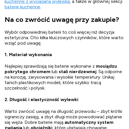
kuchenne z wyciąganą wylewką
, a także w głównej sekcji
baterie kuchenne
.
Na co zwrócić uwagę przy zakupie?
Wybór odpowiedniej baterii to coś więcej niż decyzja
estetyczna. Oto kilka kluczowych czynników, które warto
wziąć pod uwagę:
1. Materiał wykonania
Najlepiej sprawdzają się baterie wykonane z
mosiądzu
pokrytego chromem
lub
stali nierdzewnej
. Są odporne
na korozję, zarysowania i wysokie temperatury. Unikaj
tanich plastikowych modeli, które szybko tracą
szczelność i połysk.
2. Długość i elastyczność wylewki
Warto zwrócić uwagę na długość przewodu – zbyt krótki
ograniczy zasięg, a zbyt długi może powodować plątanie
się węża. Dobre baterie mają
automatyczny system
zwijania
lub
obciążniki
, które ułatwiają chowanie