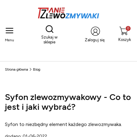
Otwórz wyszukiwarkę
Produkty
Szukaj w
Koszyk
Zaloguj się
Menu
sklepie
Strona główna
Blog
Syfon zlewozmywakowy - Co to
jest i jaki wybrać?
Syfon to niezbędny element każdego zlewozmywaka.
dodano: 01-06-2022