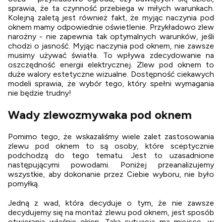
sprawia, że ta czynność przebiega w miłych warunkach.
Kolejną zaletą jest również fakt, że myjąc naczynia pod
oknem mamy odpowiednie oświetlenie. Przykładowo zlew
narożny - nie zapewnia tak optymalnych warunków, jeśli
chodzi o jasność. Myjąc naczynia pod oknem, nie zawsze
musimy używać światła. To wpływa zdecydowanie na
oszczędność energii elektrycznej. Zlew pod oknem to
duże walory estetyczne wizualne. Dostępność ciekawych
modeli sprawia, że wybór tego, który spełni wymagania
nie będzie trudny!
Wady zlewozmywaka pod oknem
Pomimo tego, że wskazaliśmy wiele zalet zastosowania
zlewu pod oknem to są osoby, które sceptycznie
podchodzą do tego tematu. Jest to uzasadnione
następującymi powodami. Poniżej przeanalizujemy
wszystkie, aby dokonanie przez Ciebie wyboru, nie było
pomyłką.
Jedną z wad, która decyduje o tym, że nie zawsze
decydujemy się na montaż zlewu pod oknem, jest sposób
otwierania właśnie okien. Taka sytuacja ma miejsce, w