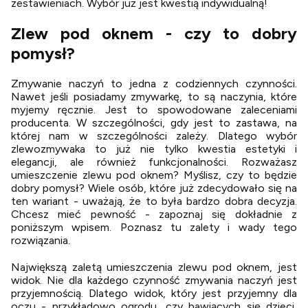
zestawieniach. Wybór już jest kwestią indywidualną!
Zlew pod oknem - czy to dobry
pomysł?
Zmywanie naczyń to jedna z codziennych czynności.
Nawet jeśli posiadamy zmywarkę, to są naczynia, które
myjemy ręcznie. Jest to spowodowane zaleceniami
producenta. W szczególności, gdy jest to zastawa, na
której nam w szczególności zależy. Dlatego wybór
zlewozmywaka to już nie tylko kwestia estetyki i
elegancji, ale również funkcjonalności. Rozważasz
umieszczenie zlewu pod oknem? Myślisz, czy to będzie
dobry pomysł? Wiele osób, które już zdecydowało się na
ten wariant - uważają, że to była bardzo dobra decyzja.
Chcesz mieć pewność - zapoznaj się dokładnie z
poniższym wpisem. Poznasz tu zalety i wady tego
rozwiązania.
Największą zaletą umieszczenia zlewu pod oknem, jest
widok. Nie dla każdego czynność zmywania naczyń jest
przyjemnością. Dlatego widok, który jest przyjemny dla
oczu - przykładowo ogrodu, czy bawiących się dzieci,