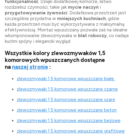
funkcjonalność
. Dzięki dodatkowej komorze, łatwo
rozdzielisz czynności, takie jak
mycie naczyń
i
przygotowywanie żywności
. Dodatkowa przestrzeń jest
szczególnie przydatna w
mniejszych kuchniach
, gdzie
każda przestrzeń musi być wykorzystywana z maksymalną
efektywnością. Montaż wpuszczany pozwala zaś na idealne
wkomponowanie zlewozmywaka w
blat roboczy
, co nadaje
kuchni spójny i elegancki wygląd.
Wszystkie kolory zlewozmywaków 1,5
komorowych wpuszczanych dostępne
na
naszej stronie
:
zlewozmywaki 1,5 komorowe wpuszczane białe
zlewozmywaki 1,5 komorowe wpuszczane czarne
zlewozmywaki 1,5 komorowe wpuszczane szare
zlewozmywaki 1,5 komorowe wpuszczane beton
zlewozmywaki 1,5 komorowe wpuszczane beżowe
zlewozmywaki 1,5 komorowe wpuszczane grafitowe