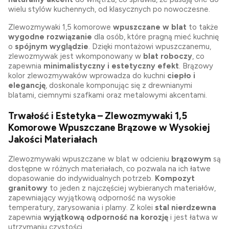
wielu stylów kuchennych, od klasycznych po nowoczesne.
Zlewozmywaki 1,5 komorowe
wpuszczane w blat
to także
wygodne rozwiązanie
dla osób, które pragną mieć kuchnię
o
spójnym wyglądzie
. Dzięki montażowi wpuszczanemu,
zlewozmywak jest wkomponowany w
blat roboczy
, co
zapewnia
minimalistyczny i estetyczny efekt
. Brązowy
kolor zlewozmywaków wprowadza do kuchni
ciepło i
elegancję
, doskonale komponując się z drewnianymi
blatami, ciemnymi szafkami oraz metalowymi akcentami.
Trwałość i Estetyka – Zlewozmywaki 1,5
Komorowe Wpuszczane Brązowe w Wysokiej
Jakości Materiałach
Zlewozmywaki wpuszczane w blat w odcieniu
brązowym
są
dostępne w różnych materiałach, co pozwala na ich łatwe
dopasowanie do indywidualnych potrzeb.
Kompozyt
granitowy
to jeden z najczęściej wybieranych materiałów,
zapewniający wyjątkową odporność na wysokie
temperatury, zarysowania i plamy. Z kolei
stal nierdzewna
zapewnia
wyjątkową odporność na korozję
i jest łatwa w
utrzymaniu czystości.