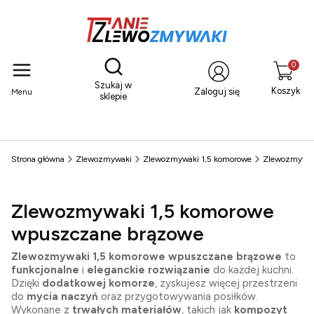
Otwórz wyszukiwarkę
Produkty
Szukaj w
Koszyk
Zaloguj się
Menu
sklepie
Strona główna
Zlewozmywaki
Zlewozmywaki 1,5 komorowe
Zlewozmywak
Zlewozmywaki 1,5 komorowe
wpuszczane brązowe
Zlewozmywaki 1,5 komorowe wpuszczane brązowe
to
funkcjonalne
i
eleganckie rozwiązanie
do każdej kuchni.
Dzięki
dodatkowej komorze
, zyskujesz więcej przestrzeni
do
mycia naczyń
oraz przygotowywania posiłków.
Wykonane z
trwałych materiałów
, takich jak
kompozyt