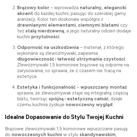
Brązowy kolor
– wprowadza
naturalny, elegancki
akcent
do każdej kuchni, pasując do szerokiej gamy
aranżacji. Kolor ten doskonale współgra z
drewnianymi elementami
,
ciemnymi blatami
czy
też
stalą nierdzewną
, a jego naturalny odcień dodaje
kuchni
przytulności
.
Odporność na uszkodzenia
– materiał, z którego
wykonane są zlewozmywaki, zapewnia
długowieczność
i
łatwość utrzymania czystości
.
Zlewozmywaki 1,5 komorowe brązowe są odporne na
zarysowania, co sprawia, że z czasem nie tracą na
estetyce.
Estetyka i funkcjonalność
–
wpuszczany montaż
sprawia, że zlewozmywak staje się integralną częścią
blatu, tworząc
spójną
i
estetyczną całość
, dzięki
czemu kuchnia zyskuje
nowoczesny wygląd
.
Idealne Dopasowanie do Stylu Twojej Kuchni
Brązowe zlewozmywaki 1,5 komorowe wpuszczane pasują
do
nowoczesnych kuchni
w stylu
skandynawskim
,