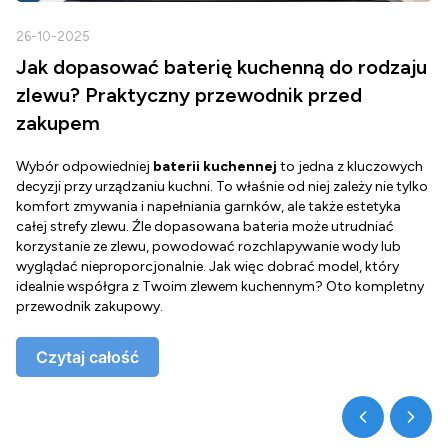
26-10-2025
2
Jak dopasować baterię kuchenną do rodzaju
zlewu? Praktyczny przewodnik przed
zakupem
Wybór odpowiedniej
baterii kuchennej
to jedna z kluczowych
D
decyzji przy urządzaniu kuchni. To właśnie od niej zależy nie tylko
Z
komfort zmywania i napełniania garnków, ale także estetyka
c
całej strefy zlewu. Źle dopasowana bateria może utrudniać
o
korzystanie ze zlewu, powodować rozchlapywanie wody lub
g
wyglądać nieproporcjonalnie. Jak więc dobrać model, który
d
idealnie współgra z Twoim zlewem kuchennym? Oto kompletny
d
przewodnik zakupowy.
o
Czytaj całość