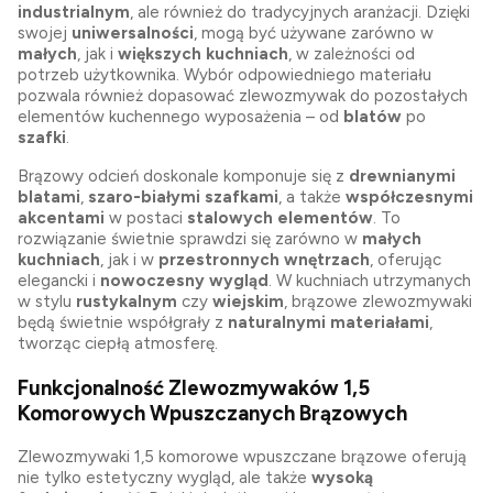
industrialnym
, ale również do tradycyjnych aranżacji. Dzięki
swojej
uniwersalności
, mogą być używane zarówno w
małych
, jak i
większych kuchniach
, w zależności od
potrzeb użytkownika. Wybór odpowiedniego materiału
pozwala również dopasować zlewozmywak do pozostałych
elementów kuchennego wyposażenia – od
blatów
po
szafki
.
Brązowy odcień doskonale komponuje się z
drewnianymi
blatami
,
szaro-białymi szafkami
, a także
współczesnymi
akcentami
w postaci
stalowych elementów
. To
rozwiązanie świetnie sprawdzi się zarówno w
małych
kuchniach
, jak i w
przestronnych wnętrzach
, oferując
elegancki i
nowoczesny wygląd
. W kuchniach utrzymanych
w stylu
rustykalnym
czy
wiejskim
, brązowe zlewozmywaki
będą świetnie współgrały z
naturalnymi materiałami
,
tworząc ciepłą atmosferę.
Funkcjonalność Zlewozmywaków 1,5
Komorowych Wpuszczanych Brązowych
Zlewozmywaki 1,5 komorowe wpuszczane brązowe oferują
nie tylko estetyczny wygląd, ale także
wysoką