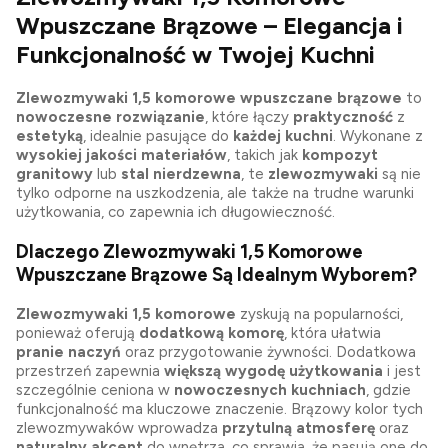
Wpuszczane Brązowe – Elegancja i
Funkcjonalność w Twojej Kuchni
Zlewozmywaki 1,5 komorowe wpuszczane brązowe
to
nowoczesne rozwiązanie
, które łączy
praktyczność
z
estetyką
, idealnie pasujące do
każdej kuchni
. Wykonane z
wysokiej jakości materiałów
, takich jak
kompozyt
granitowy
lub
stal nierdzewna
, te
zlewozmywaki
są nie
tylko odporne na uszkodzenia, ale także na trudne warunki
użytkowania, co zapewnia ich długowieczność.
Dlaczego Zlewozmywaki 1,5 Komorowe
Wpuszczane Brązowe Są Idealnym Wyborem?
Zlewozmywaki 1,5 komorowe
zyskują na popularności,
ponieważ oferują
dodatkową komorę
, która ułatwia
pranie naczyń
oraz przygotowanie żywności. Dodatkowa
przestrzeń zapewnia
większą wygodę użytkowania
i jest
szczególnie ceniona w
nowoczesnych kuchniach
, gdzie
funkcjonalność ma kluczowe znaczenie. Brązowy kolor tych
zlewozmywaków wprowadza
przytulną atmosferę
oraz
naturalny akcent
do wnętrza, co sprawia, że pasują one do