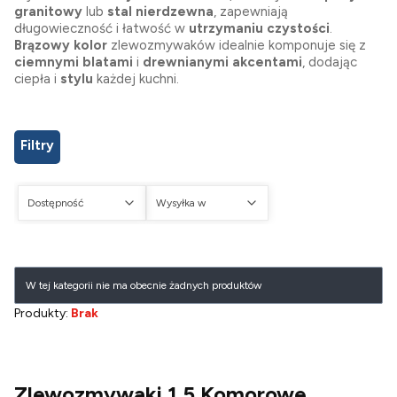
granitowy
lub
stal nierdzewna
, zapewniają
długowieczność i łatwość w
utrzymaniu czystości
.
Brązowy kolor
zlewozmywaków idealnie komponuje się z
ciemnymi blatami
i
drewnianymi akcentami
, dodając
ciepła i
stylu
każdej kuchni.
Filtry
Dostępność
Wysyłka w
Koniec filtrów
Lista produktów
W tej kategorii nie ma obecnie żadnych produktów
Produkty:
Brak
Zlewozmywaki 1,5 Komorowe