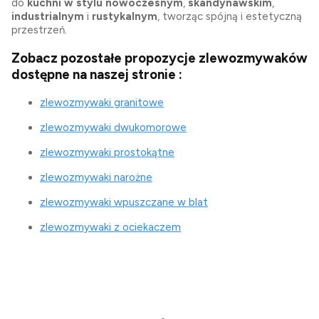
do
kuchni w stylu nowoczesnym
,
skandynawskim
,
industrialnym
i
rustykalnym
, tworząc spójną i estetyczną
przestrzeń.
Zobacz pozostałe propozycje zlewozmywaków
dostępne na naszej stronie :
zlewozmywaki granitowe
zlewozmywaki dwukomorowe
zlewozmywaki prostokątne
zlewozmywaki narożne
zlewozmywaki wpuszczane w blat
zlewozmywaki z ociekaczem