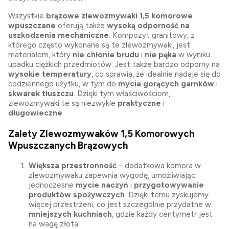
Wszystkie
brązowe zlewozmywaki 1,5 komorowe
wpuszczane
oferują także
wysoką odporność na
uszkodzenia mechaniczne
. Kompozyt granitowy, z
którego często wykonane są te zlewozmywaki, jest
materiałem, który
nie chłonie brudu
i
nie pęka
w wyniku
upadku ciężkich przedmiotów. Jest także bardzo odporny na
wysokie temperatury
, co sprawia, że idealnie nadaje się do
codziennego użytku, w tym do
mycia gorących garnków
i
skwarek tłuszczu
. Dzięki tym właściwościom,
zlewozmywaki te są niezwykle
praktyczne
i
długowieczne
.
Zalety Zlewozmywaków 1,5 Komorowych
Wpuszczanych Brązowych
Większa przestronność
– dodatkowa komora w
zlewozmywaku zapewnia wygodę, umożliwiając
jednoczesne
mycie naczyń
i
przygotowywanie
produktów spożywczych
. Dzięki temu zyskujemy
więcej przestrzeni, co jest szczególnie przydatne w
mniejszych kuchniach
, gdzie każdy centymetr jest
na wagę złota.