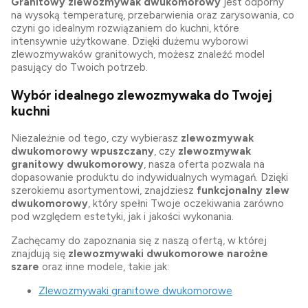
Granitowy zlewozmywak dwukomorowy
jest odporny
na wysoką temperaturę, przebarwienia oraz zarysowania, co
czyni go idealnym rozwiązaniem do kuchni, które
intensywnie użytkowane. Dzięki dużemu wyborowi
zlewozmywaków granitowych, możesz znaleźć model
pasujący do Twoich potrzeb.
Wybór idealnego zlewozmywaka do Twojej
kuchni
Niezależnie od tego, czy wybierasz
zlewozmywak
dwukomorowy wpuszczany
, czy
zlewozmywak
granitowy dwukomorowy
, nasza oferta pozwala na
dopasowanie produktu do indywidualnych wymagań. Dzięki
szerokiemu asortymentowi, znajdziesz
funkcjonalny zlew
dwukomorowy
, który spełni Twoje oczekiwania zarówno
pod względem estetyki, jak i jakości wykonania.
Zachęcamy do zapoznania się z naszą ofertą, w której
znajdują się
zlewozmywaki dwukomorowe narożne
szare
oraz inne modele, takie jak:
Zlewozmywaki granitowe dwukomorowe