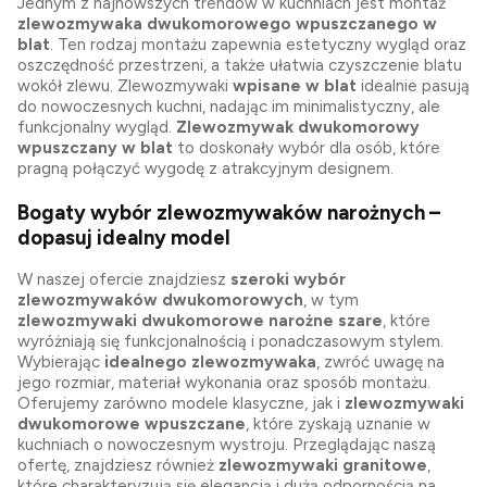
Jednym z najnowszych trendów w kuchniach jest montaż
zlewozmywaka dwukomorowego wpuszczanego w
blat
. Ten rodzaj montażu zapewnia estetyczny wygląd oraz
oszczędność przestrzeni, a także ułatwia czyszczenie blatu
wokół zlewu. Zlewozmywaki
wpisane w blat
idealnie pasują
do nowoczesnych kuchni, nadając im minimalistyczny, ale
funkcjonalny wygląd.
Zlewozmywak dwukomorowy
wpuszczany w blat
to doskonały wybór dla osób, które
pragną połączyć wygodę z atrakcyjnym designem.
Bogaty wybór zlewozmywaków narożnych –
dopasuj idealny model
W naszej ofercie znajdziesz
szeroki wybór
zlewozmywaków dwukomorowych
, w tym
zlewozmywaki dwukomorowe narożne szare
, które
wyróżniają się funkcjonalnością i ponadczasowym stylem.
Wybierając
idealnego zlewozmywaka
, zwróć uwagę na
jego rozmiar, materiał wykonania oraz sposób montażu.
Oferujemy zarówno modele klasyczne, jak i
zlewozmywaki
dwukomorowe wpuszczane
, które zyskają uznanie w
kuchniach o nowoczesnym wystroju. Przeglądając naszą
ofertę, znajdziesz również
zlewozmywaki granitowe
,
które charakteryzują się elegancją i dużą odpornością na