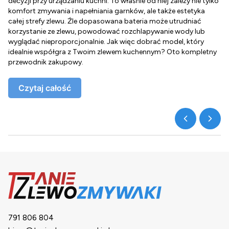
decyzji przy urządzaniu kuchni. To właśnie od niej zależy nie tylko
Z
komfort zmywania i napełniania garnków, ale także estetyka
c
całej strefy zlewu. Źle dopasowana bateria może utrudniać
o
korzystanie ze zlewu, powodować rozchlapywanie wody lub
g
wyglądać nieproporcjonalnie. Jak więc dobrać model, który
d
idealnie współgra z Twoim zlewem kuchennym? Oto kompletny
d
przewodnik zakupowy.
o
Czytaj całość
791 806 804