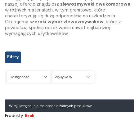
naszej ofercie znajdziesz
zlewozmywaki dwukomorowe
w różnych materiałach, w tym granitowe, które
charakteryzują się dużą odpornością na uszkodzenia.
Oferujemy
szeroki wybór zlewozmywaków
, które z
pewnością spełnią oczekiwania nawet najbardziej
wymagających użytkowników.
Filtry
Dostępność
Wysyłka w
Koniec filtrów
Lista produktów
W tej kategorii nie ma obecnie żadnych produktów
Produkty:
Brak