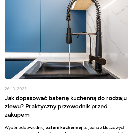
26-10-2025
2
Jak dopasować baterię kuchenną do rodzaju
zlewu? Praktyczny przewodnik przed
zakupem
Wybór odpowiedniej
baterii kuchennej
to jedna z kluczowych
D