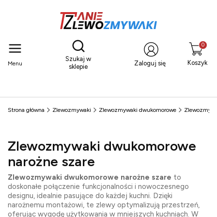
Otwórz wyszukiwarkę
Produkty
Szukaj w
Koszyk
Zaloguj się
Menu
sklepie
Strona główna
Zlewozmywaki
Zlewozmywaki dwukomorowe
Zlewozmywa
Zlewozmywaki dwukomorowe
narożne szare
Zlewozmywaki dwukomorowe narożne szare
to
doskonałe połączenie funkcjonalności i nowoczesnego
designu, idealnie pasujące do każdej kuchni. Dzięki
narożnemu montażowi, te zlewy optymalizują przestrzeń,
oferując wygodę użytkowania w mniejszych kuchniach. W