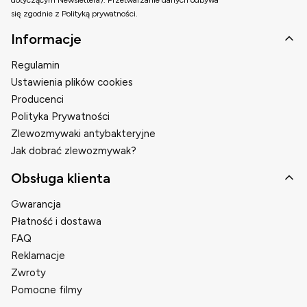
dotyczącym Newslettera). Przetwarzanie danych odbywa
się zgodnie z Polityką prywatności.
Linki w stopce
Informacje
Regulamin
Ustawienia plików cookies
Producenci
Polityka Prywatności
Zlewozmywaki antybakteryjne
Jak dobrać zlewozmywak?
Obsługa klienta
Gwarancja
Płatność i dostawa
FAQ
Reklamacje
Zwroty
Pomocne filmy