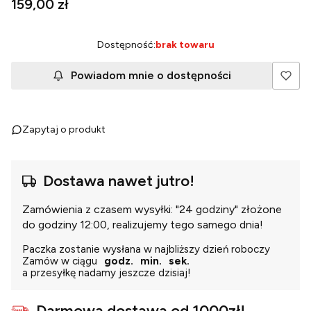
Cena
159,00 zł
Dostępność:
brak towaru
Powiadom mnie o dostępności
Zapytaj o produkt
Dostawa nawet jutro!
Zamówienia z czasem wysyłki: "24 godziny" złożone
do godziny 12:00, realizujemy tego samego dnia!
Paczka zostanie wysłana w najbliższy dzień roboczy
Zamów w ciągu
godz.
min.
sek.
a przesyłkę nadamy jeszcze dzisiaj!
Darmowa dostawa od 1000zł!