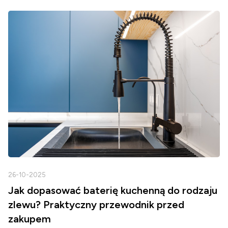
26-10-2025
2
Jak dopasować baterię kuchenną do rodzaju
zlewu? Praktyczny przewodnik przed
zakupem