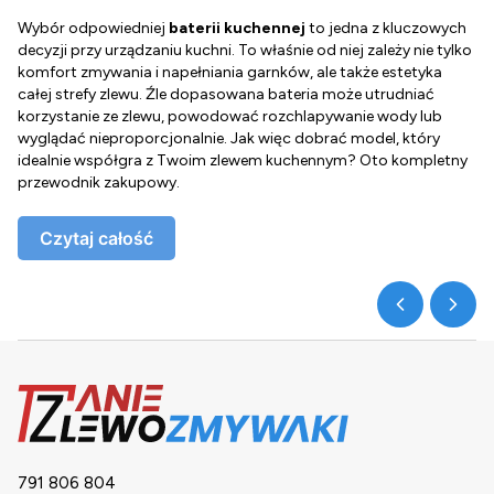
Wybór odpowiedniej
baterii kuchennej
to jedna z kluczowych
D
decyzji przy urządzaniu kuchni. To właśnie od niej zależy nie tylko
Z
komfort zmywania i napełniania garnków, ale także estetyka
c
całej strefy zlewu. Źle dopasowana bateria może utrudniać
o
korzystanie ze zlewu, powodować rozchlapywanie wody lub
g
wyglądać nieproporcjonalnie. Jak więc dobrać model, który
d
idealnie współgra z Twoim zlewem kuchennym? Oto kompletny
d
przewodnik zakupowy.
o
Czytaj całość
791 806 804