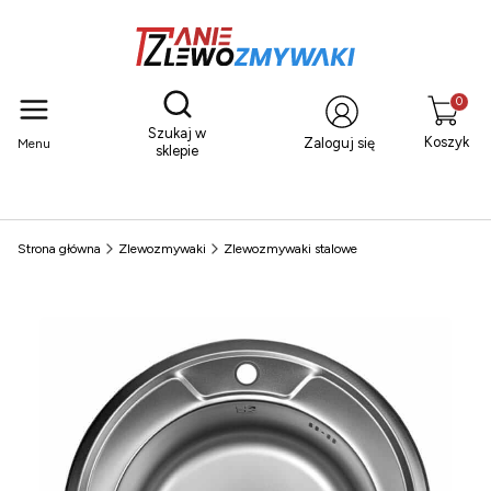
Otwórz wyszukiwarkę
Produkty
Szukaj w
Koszyk
Zaloguj się
Menu
sklepie
Strona główna
Zlewozmywaki
Zlewozmywaki stalowe