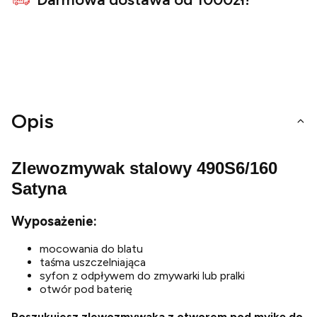
Opis
Zlewozmywak stalowy 490S6/160
Satyna
Wyposażenie:
mocowania do blatu
taśma uszczelniająca
syfon z odpływem do zmywarki lub pralki
otwór pod baterię
Poszukujesz zlewozmywaka z otworem pod myjkę do