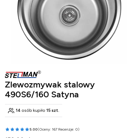
Zlewozmywak stalowy
490S6/160 Satyna
14
osób kupiło
15 szt.
5.00
(Oceny: 167 Recenzje: 0)
Przejdź do sekcji Opinie