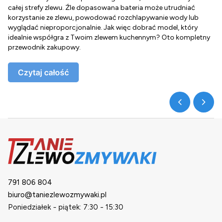
całej strefy zlewu. Źle dopasowana bateria może utrudniać
o
korzystanie ze zlewu, powodować rozchlapywanie wody lub
g
wyglądać nieproporcjonalnie. Jak więc dobrać model, który
d
idealnie współgra z Twoim zlewem kuchennym? Oto kompletny
d
przewodnik zakupowy.
o
Czytaj całość
791 806 804
biuro@taniezlewozmywaki.pl
Poniedziałek - piątek: 7:30 - 15:30