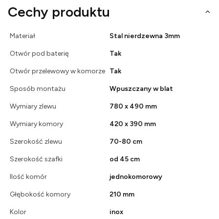
Cechy produktu
Materiał
Stal nierdzewna 3mm
Otwór pod baterię
Tak
Otwór przelewowy w komorze
Tak
Sposób montażu
Wpuszczany w blat
Wymiary zlewu
780 x 490 mm
Wymiary komory
420 x 390 mm
Szerokość zlewu
70-80 cm
Szerokość szafki
od 45 cm
Ilość komór
jednokomorowy
Głębokość komory
210 mm
Kolor
inox