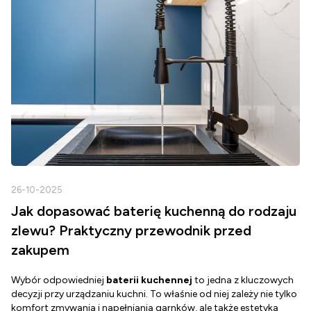
26-10-2025
2
Jak dopasować baterię kuchenną do rodzaju
zlewu? Praktyczny przewodnik przed
zakupem
Wybór odpowiedniej
baterii kuchennej
to jedna z kluczowych
D
decyzji przy urządzaniu kuchni. To właśnie od niej zależy nie tylko
Z
komfort zmywania i napełniania garnków, ale także estetyka
c