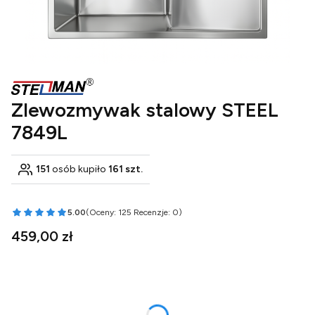
Zlewozmywak stalowy STEEL
7849L
151
osób kupiło
161 szt.
5.00
(Oceny: 125 Recenzje: 0)
Przejdź do sekcji Opinie
Cena
459,00 zł
Wybierz wariant produktu:
Poszczególne warianty mogą różnić się ceną