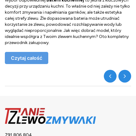
Wybór odpowiedniej
baterii kuchennej
to jedna z kluczowych
D
decyzji przy urządzaniu kuchni. To właśnie od niej zależy nie tylko
Z
komfort zmywania i napełniania garnków, ale także estetyka
c
całej strefy zlewu. Źle dopasowana bateria może utrudniać
o
korzystanie ze zlewu, powodować rozchlapywanie wody lub
g
wyglądać nieproporcjonalnie. Jak więc dobrać model, który
d
idealnie współgra z Twoim zlewem kuchennym? Oto kompletny
d
przewodnik zakupowy.
o
Czytaj całość
791 806 804