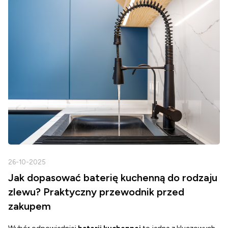
26-10-2025
2
Jak dopasować baterię kuchenną do rodzaju
zlewu? Praktyczny przewodnik przed
zakupem