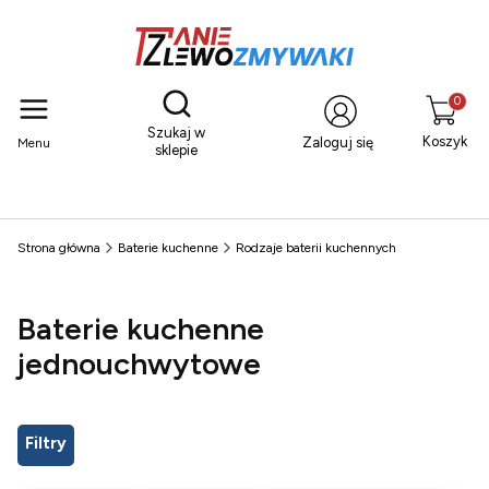
Otwórz wyszukiwarkę
Produkty
Szukaj w
Koszyk
Zaloguj się
Menu
sklepie
Strona główna
Baterie kuchenne
Rodzaje baterii kuchennych
Baterie kuchenne
jednouchwytowe
Filtry