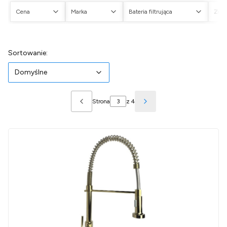
Cena
Marka
Bateria filtrująca
Zest
Koniec filtrów
Lista produktów
Domyślne
Sortowanie:
Domyślne
Strona
z 4
Poprzednie produkty
Następne produkty