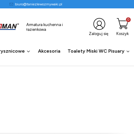
biuro@taniezlewozmywaki.pl
Produkty
Armatura kuchenna i
łazienkowa
Zaloguj się
Koszyk
rysznicowe
Akcesoria
Toalety Miski WC Pisuary