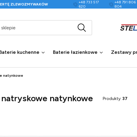
+48 733 517
+48 791 806
FERTĘ ZLEWOZMYWAKÓW
620
804
Wyczyść
Szukaj w sklepie
Baterie kuchenne
Baterie łazienkowe
Zestawy p
we natynkowe
e natryskowe natynkowe
Produkty:
37