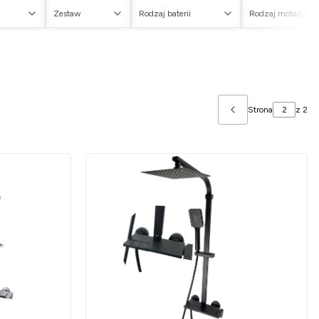
Zestaw
Rodzaj baterii
Rodzaj motażu
Strona
z 2
Poprzednie produ