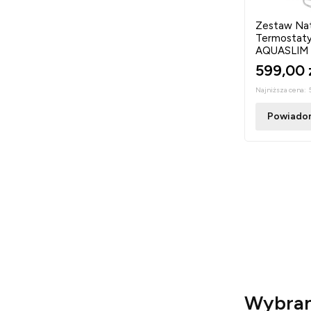
Zestaw Nat
Termostaty
AQUASLIM
599,00 
Najniższa cena:
Powiadom
Wybran