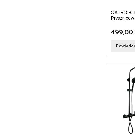
QATRO Bat
Prysznicow
499,00 
Powiadom