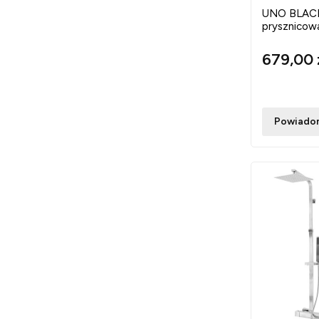
UNO BLACK 
prysznico
679,00 
Powiadom