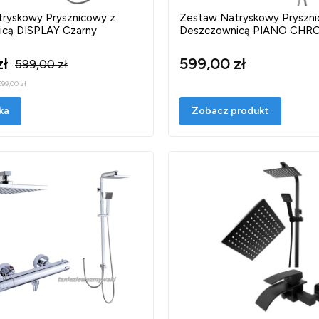
ryskowy Prysznicowy z
Zestaw Natryskowy Pryszni
cą DISPLAY Czarny
Deszczownicą PIANO CHR
zł
599,00 zł
599,00 zł
599,00 zł
ka
Zobacz produkt