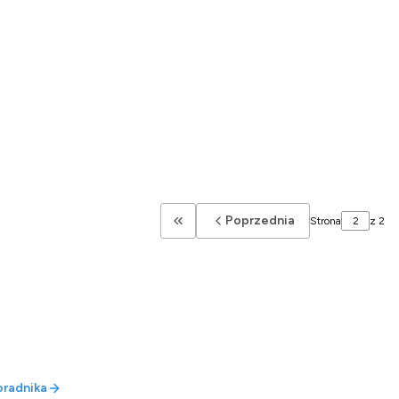
Poprzednia
Strona
z 2
Wróć do pierwszej strony z produkt
oradnika