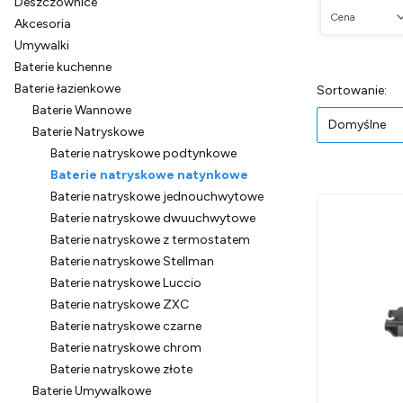
Deszczownice
Cena
Akcesoria
Umywalki
Koniec filtró
Baterie kuchenne
Baterie łazienkowe
Lista pr
Do
Sortowanie:
Baterie Wannowe
Domyślne
Baterie Natryskowe
Baterie natryskowe podtynkowe
Baterie natryskowe natynkowe
Baterie natryskowe jednouchwytowe
Baterie natryskowe dwuuchwytowe
Baterie natryskowe z termostatem
Baterie natryskowe Stellman
Baterie natryskowe Luccio
Baterie natryskowe ZXC
Baterie natryskowe czarne
Baterie natryskowe chrom
Baterie natryskowe złote
Baterie Umywalkowe