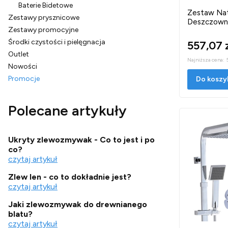
Baterie Bidetowe
Zestaw Nat
Zestawy prysznicowe
Deszczowni
Zestawy promocyjne
Środki czystości i pielęgnacja
557,07 
Outlet
Najniższa cena:
Nowości
Promocje
Do koszy
Koniec menu
Polecane artykuły
Ukryty zlewozmywak - Co to jest i po
co?
czytaj artykuł
Zlew len - co to dokładnie jest?
czytaj artykuł
Jaki zlewozmywak do drewnianego
blatu?
czytaj artykuł