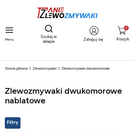
Otwórz wyszukiwarkę
Produkty
Szukaj w
Koszyk
Zaloguj się
Menu
sklepie
Strona główna
Zlewozmywaki
Zlewozmywaki dwukomorowe
Zlewozmywaki dwukomorowe
nablatowe
Filtry