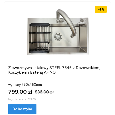
-4%
Zlewozmywak stalowy STEEL 7545 z Dozownikiem,
Koszykiem i Baterią AFINO
wymiary 750x450mm
799,00 zł
836,00 zł
Najniższa cena:
529,00 zł
Do koszyka