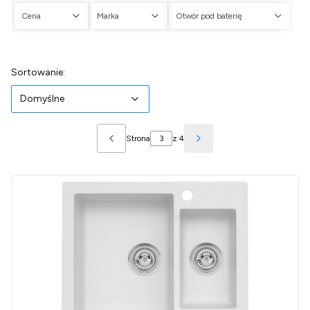
Cena
Marka
Otwór pod baterię
Ot
Koniec filtrów
Lista produktów
Domyślne
Sortowanie:
Domyślne
Strona
z 4
Poprzednie produkty
Następne produkty