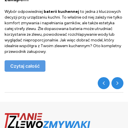
Wybór odpowiedniej
baterii kuchennej
to jedna z kluczowych
D
decyzji przy urządzaniu kuchni. To właśnie od niej zależy nie tylko
Z
komfort zmywania i napełniania garnków, ale także estetyka
c
całej strefy zlewu. Źle dopasowana bateria może utrudniać
o
korzystanie ze zlewu, powodować rozchlapywanie wody lub
g
wyglądać nieproporcjonalnie. Jak więc dobrać model, który
d
idealnie współgra z Twoim zlewem kuchennym? Oto kompletny
d
przewodnik zakupowy.
o
Czytaj całość