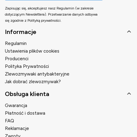
Zapisując się, akceptujesz nasz Regulamin (w zakresie
dotyczącym Newslettera). Przetwarzanie danych odbywa
się zgodnie z Polityką prywatności.
Linki w stopce
Informacje
Regulamin
Ustawienia plików cookies
Producenci
Polityka Prywatności
Zlewozmywaki antybakteryjne
Jak dobrać zlewozmywak?
Obsługa klienta
Gwarancja
Płatność i dostawa
FAQ
Reklamacje
Zwroty