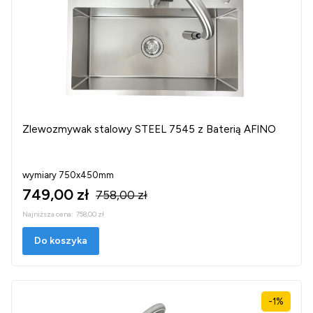
Zlewozmywak stalowy STEEL 7545 z Baterią AFINO
wymiary 750x450mm
749,00 zł
758,00 zł
Najniższa cena:
758,00 zł
Do koszyka
-1%