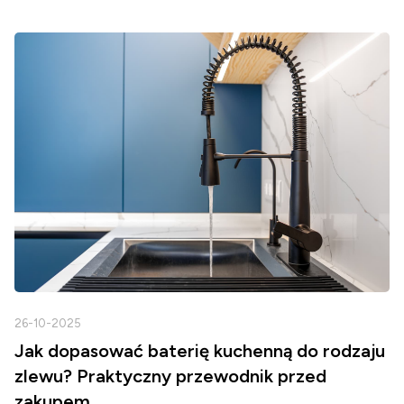
26-10-2025
2
Jak dopasować baterię kuchenną do rodzaju
zlewu? Praktyczny przewodnik przed
zakupem