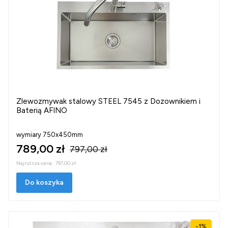
Zlewozmywak stalowy STEEL 7545 z Dozownikiem i
Baterią AFINO
wymiary 750x450mm
789,00 zł
797,00 zł
Najniższa cena:
797,00 zł
Do koszyka
-1%