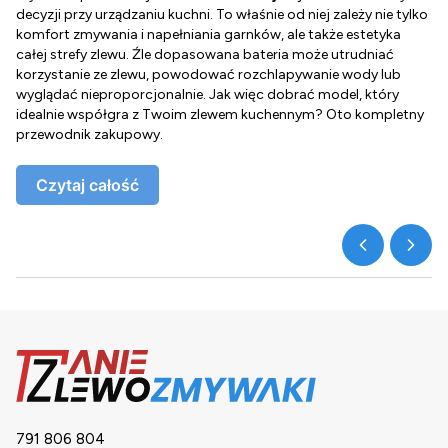
decyzji przy urządzaniu kuchni. To właśnie od niej zależy nie tylko
Z
komfort zmywania i napełniania garnków, ale także estetyka
c
całej strefy zlewu. Źle dopasowana bateria może utrudniać
o
korzystanie ze zlewu, powodować rozchlapywanie wody lub
g
wyglądać nieproporcjonalnie. Jak więc dobrać model, który
d
idealnie współgra z Twoim zlewem kuchennym? Oto kompletny
d
przewodnik zakupowy.
o
Czytaj całość
791 806 804