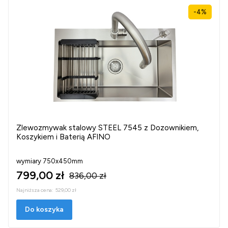
-4%
Zlewozmywak stalowy STEEL 7545 z Dozownikiem,
Koszykiem i Baterią AFINO
wymiary 750x450mm
799,00 zł
836,00 zł
Najniższa cena:
529,00 zł
Do koszyka