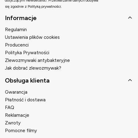
dotyczącym Newslettera). Przetwarzanie danych odbywa
się zgodnie z Polityką prywatności.
Linki w stopce
Informacje
Regulamin
Ustawienia plików cookies
Producenci
Polityka Prywatności
Zlewozmywaki antybakteryjne
Jak dobrać zlewozmywak?
Obsługa klienta
Gwarancja
Płatność i dostawa
FAQ
Reklamacje
Zwroty
Pomocne filmy