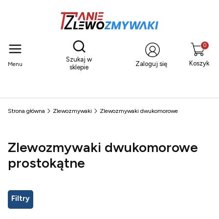
Otwórz wyszukiwarkę
Produkty
Szukaj w
Koszyk
Zaloguj się
Menu
sklepie
Strona główna
Zlewozmywaki
Zlewozmywaki dwukomorowe
Zlewozmywaki dwukomorowe
prostokątne
Filtry