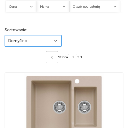
Cena
Marka
Otwór pod baterię
Ot
Koniec filtrów
Lista produktów
Domyślne
Sortowanie:
Domyślne
Strona
z 3
Poprzednie produkty