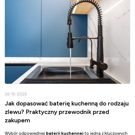
26-10-2025
2
Jak dopasować baterię kuchenną do rodzaju
zlewu? Praktyczny przewodnik przed
zakupem
Wybór odpowiedniej
baterii kuchennej
to jedna z kluczowych
D