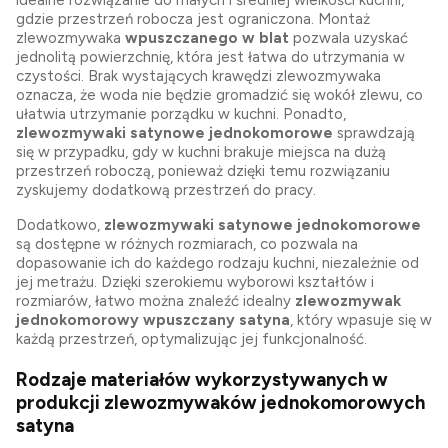
idealne rozwiązanie do małych i średniej wielkości kuchni,
gdzie przestrzeń robocza jest ograniczona. Montaż
zlewozmywaka
wpuszczanego w blat
pozwala uzyskać
jednolitą powierzchnię, która jest łatwa do utrzymania w
czystości. Brak wystających krawędzi zlewozmywaka
oznacza, że woda nie będzie gromadzić się wokół zlewu, co
ułatwia utrzymanie porządku w kuchni. Ponadto,
zlewozmywaki satynowe jednokomorowe
sprawdzają
się w przypadku, gdy w kuchni brakuje miejsca na dużą
przestrzeń roboczą, ponieważ dzięki temu rozwiązaniu
zyskujemy dodatkową przestrzeń do pracy.
Dodatkowo,
zlewozmywaki satynowe jednokomorowe
są dostępne w różnych rozmiarach, co pozwala na
dopasowanie ich do każdego rodzaju kuchni, niezależnie od
jej metrażu. Dzięki szerokiemu wyborowi kształtów i
rozmiarów, łatwo można znaleźć idealny
zlewozmywak
jednokomorowy wpuszczany satyna
, który wpasuje się w
każdą przestrzeń, optymalizując jej funkcjonalność.
Rodzaje materiałów wykorzystywanych w
produkcji zlewozmywaków jednokomorowych
satyna