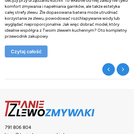
decyzji przy urządzaniu kuchni. To właśnie od niej zależy nie tylko
Z
komfort zmywania i napełniania garnków, ale także estetyka
c
całej strefy zlewu. Źle dopasowana bateria może utrudniać
o
korzystanie ze zlewu, powodować rozchlapywanie wody lub
g
wyglądać nieproporcjonalnie. Jak więc dobrać model, który
d
idealnie współgra z Twoim zlewem kuchennym? Oto kompletny
d
przewodnik zakupowy.
o
Czytaj całość
791 806 804