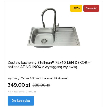
-10%
Nowość
Zestaw kuchenny Stellman® 75x40 LEN DEKOR +
bateria AFINO INOX z wyciąganą wylewką
wymiary 75 cm 40 cm + bateria LUGA inox
349,00 zł
388,00 zł
Najniższa cena:
278,00 zł
Do koszyka