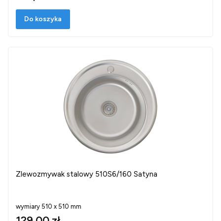
Do koszyka
Zlewozmywak stalowy 510S6/160 Satyna
wymiary 510 x 510 mm
129,00 zł