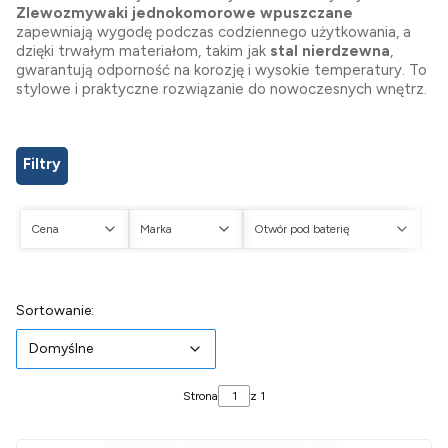
Zlewozmywaki jednokomorowe wpuszczane
zapewniają wygodę podczas codziennego użytkowania, a
dzięki trwałym materiałom, takim jak
stal nierdzewna
,
gwarantują odporność na korozję i wysokie temperatury. To
stylowe i praktyczne rozwiązanie do nowoczesnych wnętrz.
Filtry
Cena
Marka
Otwór pod baterię
Ot
Koniec filtrów
Lista produktów
Domyślne
Sortowanie:
Domyślne
Strona
z 1