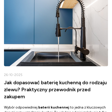
26-10-2025
2
Jak dopasować baterię kuchenną do rodzaju
zlewu? Praktyczny przewodnik przed
zakupem
Wybór odpowiedniej
baterii kuchennej
to jedna z kluczowych
D