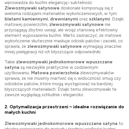
wprowadza do kuchni elegancję i subtelność.
Zlewozmywaki satynowe
doskonale komponują się z
wieloma rodzajami materiałów wykończeniowych, w tym
blatami kamiennymi
,
drewnianymi
oraz
szklanymi
. Dzięki
matowej powierzchni,
zlewozmywaki satynowe
nie
przyciągają zbytnio uwagi, ale wciąż stanowią efektowny
element wyposażenia kuchni. Warto zaznaczyć, że matowe
wykończenie skutecznie maskuje odciski palców i zacieki, co
sprawia, że
zlewozmywaki satynowe
wymagają znacznie
mniej pielęgnacji niż ich błyszczące odpowiedniki.
Takie
zlewozmywaki jednokomorowe wpuszczane
satyna
są niezwykle praktyczne w codziennym
użytkowaniu.
Matowa powierzchnia
zlewozmywaków
sprawia, że nie musimy martwić się o widoczność smug czy
odcisków palców, które mogą występować na bardziej
błyszczących materiałach. Dzięki temu zlewozmywaki te
zawsze wyglądają schludnie i elegancko.
2.
Optymalizacja przestrzeni – idealne rozwiązanie do
małych kuchni
Zlewozmywaki jednokomorowe wpuszczane satyna
to