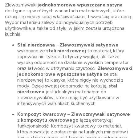
Zlewozmywaki
jednokomorowe wpuszczane satyna
dostępne są w różnych wariantach materiałowych, które
różnią się między sobą właściwościami, trwałością oraz ceną.
Wybór materiału zależy od indywidualnych potrzeb
użytkownika, a także od stylu, w jakim została urządzona
kuchnia.
Stal nierdzewna
–
Zlewozmywaki satynowe
wykonane ze
stali nierdzewnej
to materiał, który
zapewnia nie tylko estetyczny wygląd, ale także
wysoką odporność na działanie wysokich temperatur
oraz łatwość w utrzymaniu czystości.
Zlewozmywaki
jednokomorowe wpuszczane satyna
ze stali
nierdzewnej to klasyka, która nigdy nie wychodzi z
mody. Dzięki swojej odporności na korozję,
stal
nierdzewna
jest idealnym materiałem do
zlewozmywaków, które mają być użytkowane w
intensywnych warunkach kuchennych.
Kompozyt kwarcowy
–
Zlewozmywaki satynowe
z
kompozytu kwarcowego
łączą estetykę i
funkcjonalność. Kompozyt kwarcowy to materiał,
który powstaje z połączenia naturalnych minerałów i
żywic, dzięki czemu jest bardzo twardy i odporny na