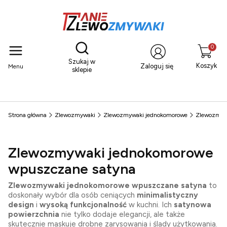
Otwórz wyszukiwarkę
Produkty
Szukaj w
Koszyk
Zaloguj się
Menu
sklepie
Strona główna
Zlewozmywaki
Zlewozmywaki jednokomorowe
Zlewozmyw
Zlewozmywaki jednokomorowe
wpuszczane satyna
Zlewozmywaki jednokomorowe wpuszczane satyna
to
doskonały wybór dla osób ceniących
minimalistyczny
design
i
wysoką funkcjonalność
w kuchni. Ich
satynowa
powierzchnia
nie tylko dodaje elegancji, ale także
skutecznie maskuje drobne zarysowania i ślady użytkowania.