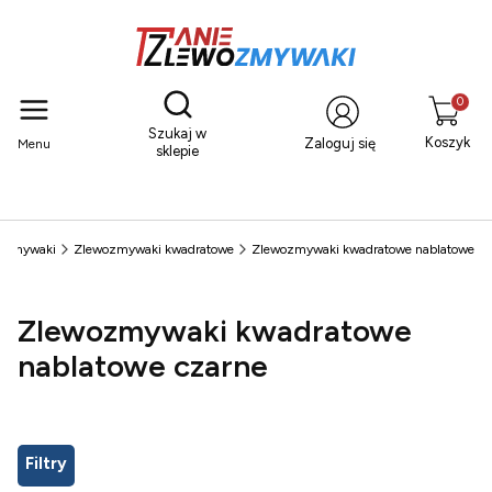
Otwórz wyszukiwarkę
Produkty
Szukaj w
Koszyk
Zaloguj się
Menu
sklepie
ozmywaki
Zlewozmywaki kwadratowe
Zlewozmywaki kwadratowe nablatowe
Zlewozmywaki kwadratowe
nablatowe czarne
Filtry