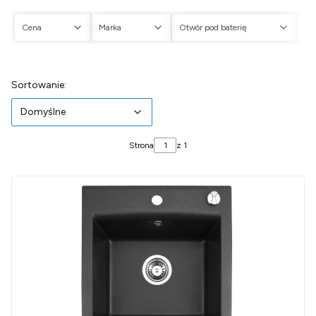
Cena
Marka
Otwór pod baterię
Ot
Koniec filtrów
Lista produktów
Domyślne
Sortowanie:
Domyślne
Strona
z 1