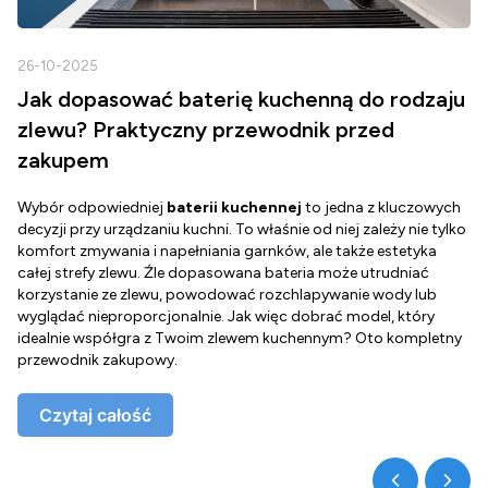
26-10-2025
2
Jak dopasować baterię kuchenną do rodzaju
zlewu? Praktyczny przewodnik przed
zakupem
Wybór odpowiedniej
baterii kuchennej
to jedna z kluczowych
D
decyzji przy urządzaniu kuchni. To właśnie od niej zależy nie tylko
Z
komfort zmywania i napełniania garnków, ale także estetyka
c
całej strefy zlewu. Źle dopasowana bateria może utrudniać
o
korzystanie ze zlewu, powodować rozchlapywanie wody lub
g
wyglądać nieproporcjonalnie. Jak więc dobrać model, który
d
idealnie współgra z Twoim zlewem kuchennym? Oto kompletny
d
przewodnik zakupowy.
o
Czytaj całość