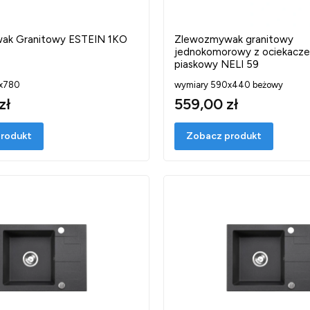
ak Granitowy ESTEIN 1KO
Zlewozmywak granitowy
jednokomorowy z ociekacz
piaskowy NELI 59
x780
wymiary 590x440 beżowy
zł
559,00 zł
rodukt
Zobacz produkt