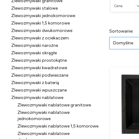
Zlewozmywaki granitowe
Cena
Zlewozmywaki stalowe
Zlewozmywaki jednokomorowe
Koniec filtró
Zlewozmywaki 1,5 komorowe
Zlewozmywaki dwukomorowe
Lista pr
Do
Sortowanie:
Zlewozmywaki z ociekaczem
Domyślne
Zlewozmywaki narożne
Zlewozmywaki okrągłe
Zlewozmywaki prostokątne
Zlewozmywaki kwadratowe
Zlewozmywaki podwieszane
Zlewozmywaki z baterią
Zlewozmywaki wpuszczane
Zlewozmywaki nablatowe
Zlewozmywaki nablatowe granitowe
Zlewozmywaki nablatowe
jednokomorowe
Zlewozmywaki nablatowe 1,5 komorowe
Zlewozmywaki nablatowe