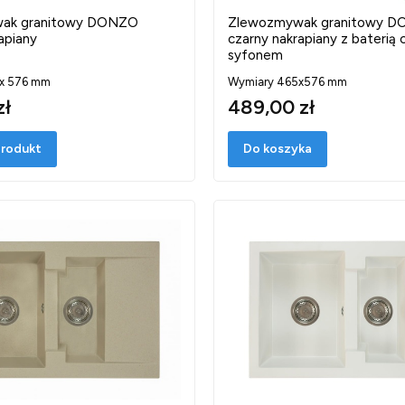
ak granitowy DONZO
Zlewozmywak granitowy 
apiany
czarny nakrapiany z baterią 
syfonem
 x 576 mm
Wymiary 465x576 mm
zł
489,00 zł
rodukt
Do koszyka