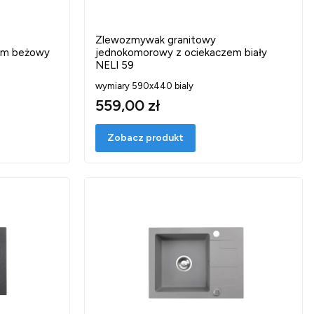
Zlewozmywak granitowy
em beżowy
jednokomorowy z ociekaczem biały
NELI 59
wymiary 590x440 bialy
559,00 zł
Zobacz produkt