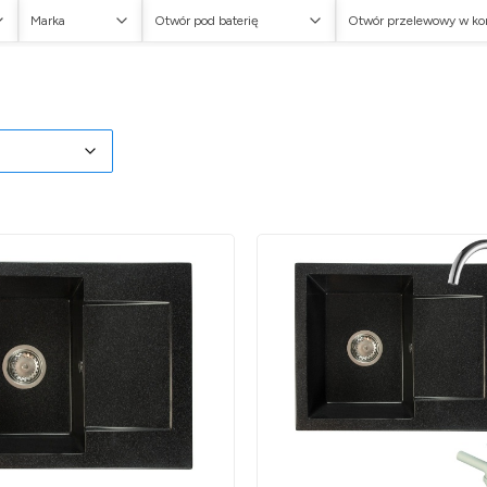
Marka
Otwór pod baterię
Otwór przelewowy w k
w
oduktów
myślne