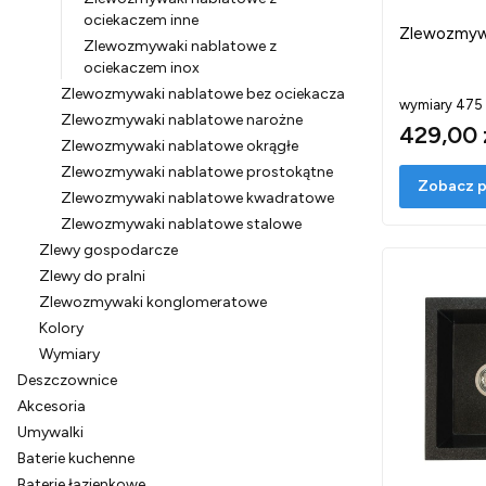
ociekaczem inne
Zlewozmyw
Zlewozmywaki nablatowe z
ociekaczem inox
Zlewozmywaki nablatowe bez ociekacza
wymiary 475
Zlewozmywaki nablatowe narożne
429,00 
Zlewozmywaki nablatowe okrągłe
Zlewozmywaki nablatowe prostokątne
Zobacz p
Zlewozmywaki nablatowe kwadratowe
Zlewozmywaki nablatowe stalowe
Zlewy gospodarcze
Zlewy do pralni
Zlewozmywaki konglomeratowe
Kolory
Wymiary
Deszczownice
Akcesoria
Umywalki
Baterie kuchenne
Baterie łazienkowe