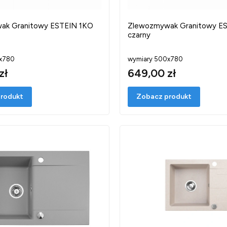
ak Granitowy ESTEIN 1KO
Zlewozmywak Granitowy E
czarny
x780
wymiary 500x780
zł
649,00 zł
rodukt
Zobacz produkt