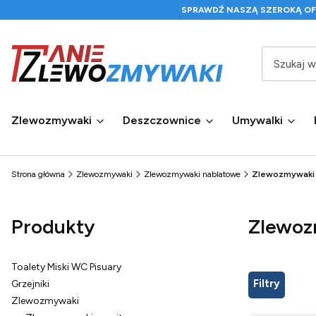
SPRAWDŹ NASZĄ SZEROKĄ O
Zlewozmywaki
Deszczownice
Umywalki
Strona główna
Zlewozmywaki
Zlewozmywaki nablatowe
Zlewozmywaki 
Produkty
Zlewoz
Toalety Miski WC Pisuary
Filtry
Grzejniki
Zlewozmywaki