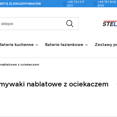
+48 733 517
+48 791 806
FERTĘ ZLEWOZMYWAKÓW
620
804
Wyczyść
Szukaj w sklepie
Baterie kuchenne
Baterie łazienkowe
Zestawy p
nablatowe z ociekaczem
mywaki nablatowe z ociekaczem