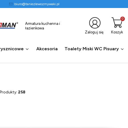
biuro@taniezlewozmywaki.pl
Produkty
Armatura kuchenna i
łazienkowa
Zaloguj się
Koszyk
rysznicowe
Akcesoria
Toalety Miski WC Pisuary
Produkty:
258