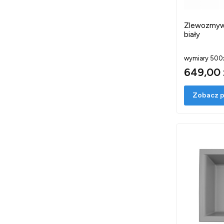
Zlewozmyw
biały
wymiary 500
649,00 
Zobacz p