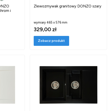
DONZO
Zlewozmywak granitowy DONZO szary
chrom i
wymiary 465 x 576 mm
329,00 zł
Zobacz produkt