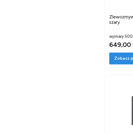
Zlewozmyw
szary
wymiary 500
649,00 
Zobacz p