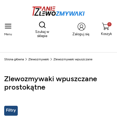
Otwórz wyszukiwarkę
Produkty
Szukaj w
Koszyk
Zaloguj się
Menu
sklepie
Strona główna
Zlewozmywaki
Zlewozmywaki wpuszczane
Zlewozmywaki wpuszczane
prostokątne
Filtry