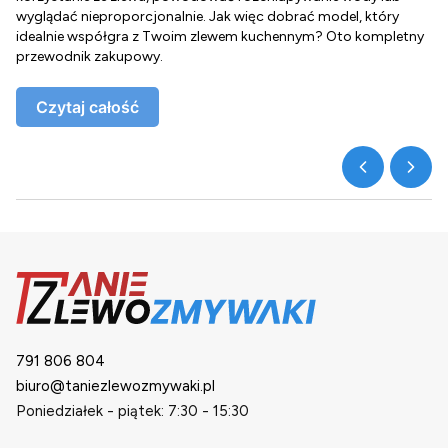
wyglądać nieproporcjonalnie. Jak więc dobrać model, który
d
idealnie współgra z Twoim zlewem kuchennym? Oto kompletny
d
przewodnik zakupowy.
o
Czytaj całość
791 806 804
biuro@taniezlewozmywaki.pl
Poniedziałek - piątek: 7:30 - 15:30