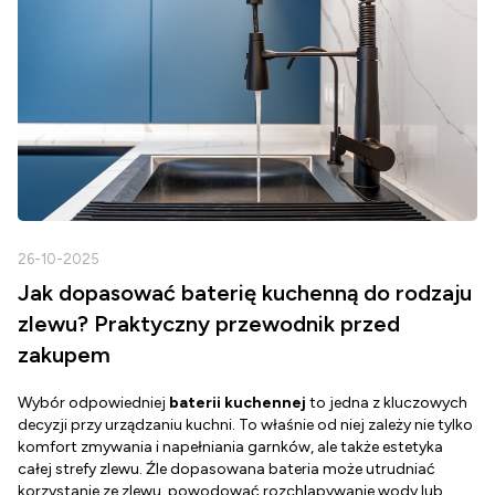
26-10-2025
2
Jak dopasować baterię kuchenną do rodzaju
zlewu? Praktyczny przewodnik przed
zakupem
Wybór odpowiedniej
baterii kuchennej
to jedna z kluczowych
D
decyzji przy urządzaniu kuchni. To właśnie od niej zależy nie tylko
Z
komfort zmywania i napełniania garnków, ale także estetyka
c
całej strefy zlewu. Źle dopasowana bateria może utrudniać
o
korzystanie ze zlewu, powodować rozchlapywanie wody lub
g