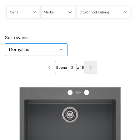
Cena
Marka
Otwór pod baterię
Ot
Koniec filtrów
Lista produktów
Domyślne
Sortowanie:
Domyślne
Strona
z 18
Poprzednie produkty
Następne produkty