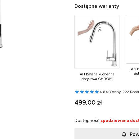
Dostępne warianty
AFI 
do
AFI Bateria kuchenna
dotykowa CHROM
4.84
(Oceny: 222 Recen
Przejdź do sekcji 
Cena
499,00 zł
Dostępność:
spodziewana dos
Pow