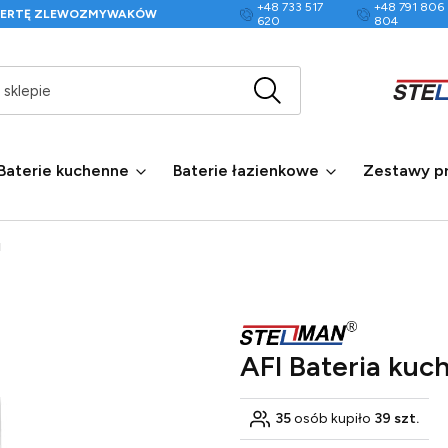
+48 733 517
+48 791 806
FERTĘ ZLEWOZMYWAKÓW
620
804
Wyczyść
Szukaj w sklepie
Baterie kuchenne
Baterie łazienkowe
Zestawy p
M
AFI Bateria ku
35
osób kupiło
39 szt.