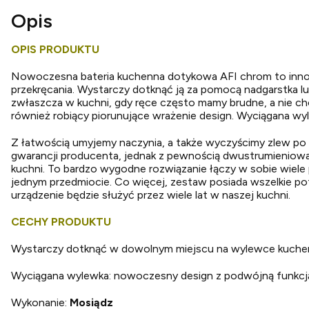
Opis
OPIS PRODUKTU
Nowoczesna bateria kuchenna dotykowa AFI chrom to innowa
przekręcania. Wystarczy dotknąć ją za pomocą nadgarstka 
zwłaszcza w kuchni, gdy ręce często mamy brudne, a nie ch
również robiący piorunujące wrażenie design. Wyciągana w
Z łatwością umyjemy naczynia, a także wyczyścimy zlew po s
gwarancji producenta, jednak z pewnością dwustrumieniowa
kuchni. To bardzo wygodne rozwiązanie łączy w sobie wiel
jednym przedmiocie. Co więcej, zestaw posiada wszelkie po
urządzenie będzie służyć przez wiele lat w naszej kuchni.
CECHY PRODUKTU
Wystarczy dotknąć w dowolnym miejscu na wylewce kuchenne
Wyciągana wylewka: nowoczesny design z podwójną funkcj
Wykonanie:
Mosiądz