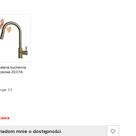
Bateria kuchenna
tykowa ZŁOTA
zje: 0)
Opinie
tawa
iadom mnie o dostępności