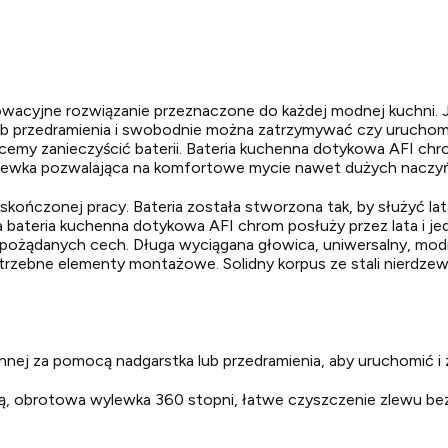
cyjne rozwiązanie przeznaczone do każdej modnej kuchni. Je
lub przedramienia i swobodnie można zatrzymywać czy urucho
cemy zanieczyścić baterii. Bateria kuchenna dotykowa AFI chr
ylewka pozwalająca na komfortowe mycie nawet dużych naczyń
kończonej pracy. Bateria została stworzona tak, by służyć lat
 bateria kuchenna dotykowa AFI chrom posłuży przez lata i j
e pożądanych cech. Długa wyciągana głowica, uniwersalny, mo
trzebne elementy montażowe. Solidny korpus ze stali nierdzew
j za pomocą nadgarstka lub przedramienia, aby uruchomić i z
ą, obrotowa wylewka 360 stopni, łatwe czyszczenie zlewu b