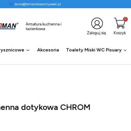
biuro@taniezlewozmywaki.pl
Produkty
Armatura kuchenna i
łazienkowa
Zaloguj się
Koszyk
rysznicowe
Akcesoria
Toalety Miski WC Pisuary
chenna dotykowa CHROM