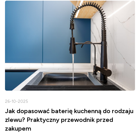
26-10-2025
2
Jak dopasować baterię kuchenną do rodzaju
zlewu? Praktyczny przewodnik przed
zakupem