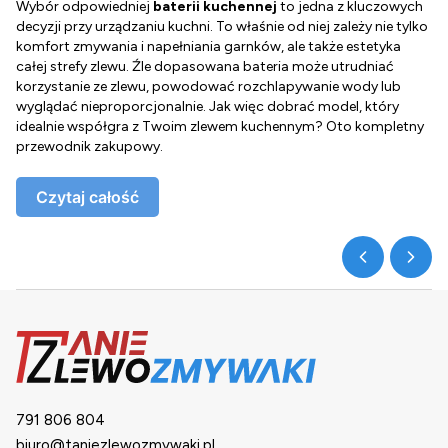
Wybór odpowiedniej
baterii kuchennej
to jedna z kluczowych
D
decyzji przy urządzaniu kuchni. To właśnie od niej zależy nie tylko
Z
komfort zmywania i napełniania garnków, ale także estetyka
c
całej strefy zlewu. Źle dopasowana bateria może utrudniać
o
korzystanie ze zlewu, powodować rozchlapywanie wody lub
g
wyglądać nieproporcjonalnie. Jak więc dobrać model, który
d
idealnie współgra z Twoim zlewem kuchennym? Oto kompletny
d
przewodnik zakupowy.
o
Czytaj całość
791 806 804
biuro@taniezlewozmywaki.pl