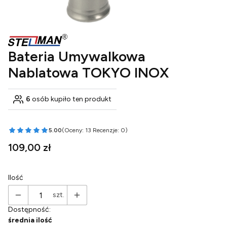
Bateria Umywalkowa
Nablatowa TOKYO INOX
6
osób kupiło ten produkt
5.00
(Oceny: 13 Recenzje: 0)
Przejdź do sekcji Opinie
Cena
109,00 zł
Ilość
szt.
Dostępność:
średnia ilość