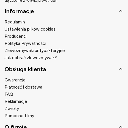
się zgodnie z Polityką prywatności.
Linki w stopce
Informacje
Regulamin
Ustawienia plików cookies
Producenci
Polityka Prywatności
Zlewozmywaki antybakteryjne
Jak dobrać zlewozmywak?
Obsługa klienta
Gwarancja
Płatność i dostawa
FAQ
Reklamacje
Zwroty
Pomocne filmy
O firmie