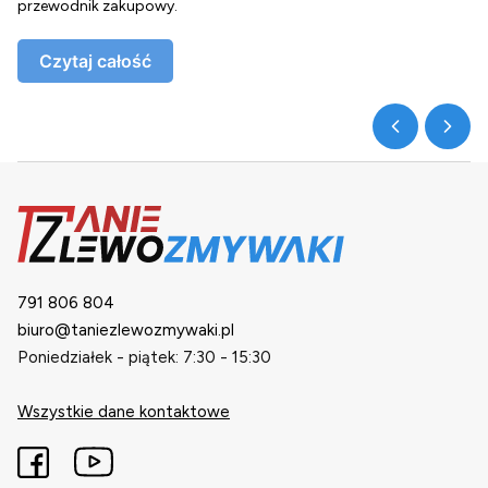
przewodnik zakupowy.
o
Czytaj całość
791 806 804
biuro@taniezlewozmywaki.pl
Poniedziałek - piątek: 7:30 - 15:30
Wszystkie dane kontaktowe