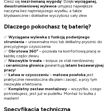
Ciesz się
niezrównaną wygodą
! Dzięki
wyciąganej,
dwustrumieniowej wylewce
umyjesz największe
naczynia bez najmniejszego wysiłku, a także
błyskawicznie i dokładnie wyczyścisz cały zlew.
Dlaczego pokochasz tę baterię?
✅
Wyciągana wylewka z funkcją podwójnego
strumienia
– uniwersalna moc lub delikatny prysznic do
precyzyjnego czyszczenia.
✅
Obrotowa 360°
– pozwala na komfortową pracę w
każdej części zlewu.
✅
Niezwykle trwała
– korpus ze stali nierdzewnej
i
ceramiczna głowica
gwarantują
latami bezawaryjnej
pracy
!
✅
Łatwa w czyszczeniu
–
matowa powłoka
jest
praktycznie niewidoczna dla plam i zacięć, a przy tym
niezwykle efektowna.
✅
Kompletny zestaw montażowy
– wszystko, czego
potrzebujesz, jest już w pudełku. Montaż to bułka z
masłem!
Specyfikacja techniczna