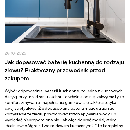
26-10-2025
2
Jak dopasować baterię kuchenną do rodzaju
zlewu? Praktyczny przewodnik przed
zakupem
Wybór odpowiedniej
baterii kuchennej
to jedna z kluczowych
D
decyzji przy urządzaniu kuchni. To właśnie od niej zależy nie tylko
Z
komfort zmywania i napełniania garnków, ale także estetyka
c
całej strefy zlewu. Źle dopasowana bateria może utrudniać
o
korzystanie ze zlewu, powodować rozchlapywanie wody lub
g
wyglądać nieproporcjonalnie. Jak więc dobrać model, który
d
idealnie współgra z Twoim zlewem kuchennym? Oto kompletny
d