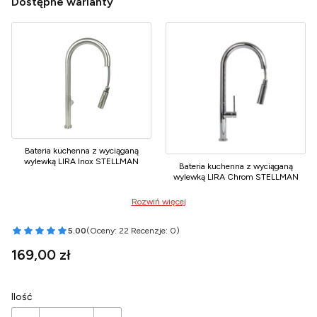
Dostępne warianty
Bateria kuchenna z wyciąganą
wylewką LIRA Inox STELLMAN
Bateria kuchenna z wyciąganą
wylewką LIRA Chrom STELLMAN
Rozwiń więcej
5.00
(Oceny: 22 Recenzje: 0)
Przejdź do sekcji Opinie
Cena
169,00 zł
Ilość