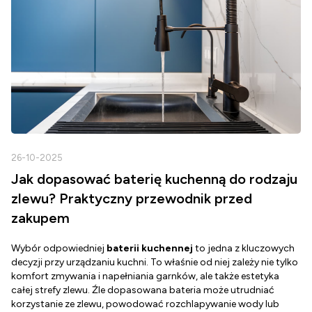
26-10-2025
2
Jak dopasować baterię kuchenną do rodzaju
zlewu? Praktyczny przewodnik przed
zakupem
Wybór odpowiedniej
baterii kuchennej
to jedna z kluczowych
D
decyzji przy urządzaniu kuchni. To właśnie od niej zależy nie tylko
Z
komfort zmywania i napełniania garnków, ale także estetyka
c
całej strefy zlewu. Źle dopasowana bateria może utrudniać
o
korzystanie ze zlewu, powodować rozchlapywanie wody lub
g