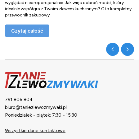
wyglądać nieproporcjonalnie. Jak więc dobrać model, który
d
idealnie współgra z Twoim zlewem kuchennym? Oto kompletny
d
przewodnik zakupowy.
o
Czytaj całość
791 806 804
biuro@taniezlewozmywaki.pl
Poniedziałek - piątek: 7:30 - 15:30
Wszystkie dane kontaktowe