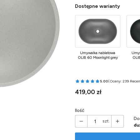
Dostępne warianty
Umywalka nablatowa
Umyw
OLIB 60 Moonlight grey
OLIB
5.00
(Oceny: 239 Recen
Przejdź do sekcji 
Cena
419,00 zł
Ilość
Do
szt.
du