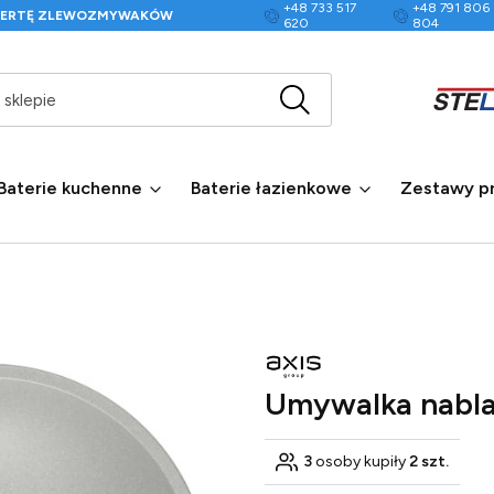
+48 733 517
+48 791 806
FERTĘ ZLEWOZMYWAKÓW
620
804
Wyczyść
Szukaj w sklepie
Baterie kuchenne
Baterie łazienkowe
Zestawy p
Umywalka nabla
3
osoby kupiły
2 szt.