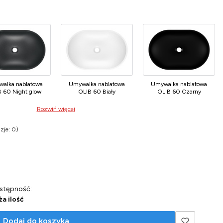
alka nablatowa
Umywalka nablatowa
Umywalka nablatowa
 60 Night glow
OLIB 60 Biały
OLIB 60 Czarny
Rozwiń więcej
zje: 0)
Opinie
stępność:
ża ilość
Dodaj do koszyka