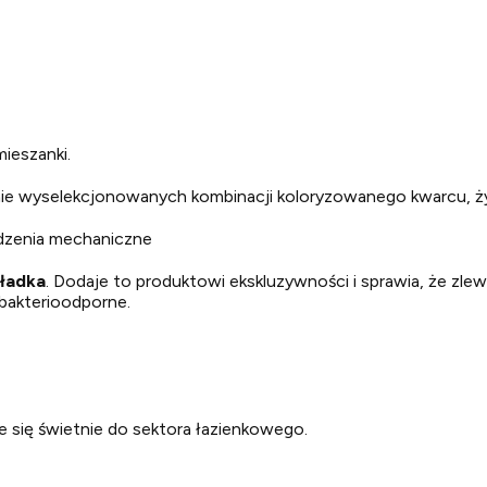
ieszanki.
jnie wyselekcjonowanych kombinacji koloryzowanego kwarcu, ży
odzenia mechaniczne
ładka
. Dodaje to produktowi ekskluzywności i sprawia, że zl
bakterioodporne.
e się świetnie do sektora łazienkowego.