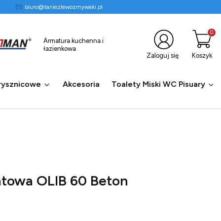
biuro@taniezlewozmywaki.pl
Produkty
Armatura kuchenna i
łazienkowa
Zaloguj się
Koszyk
rysznicowe
Akcesoria
Toalety Miski WC Pisuary
towa OLIB 60 Beton