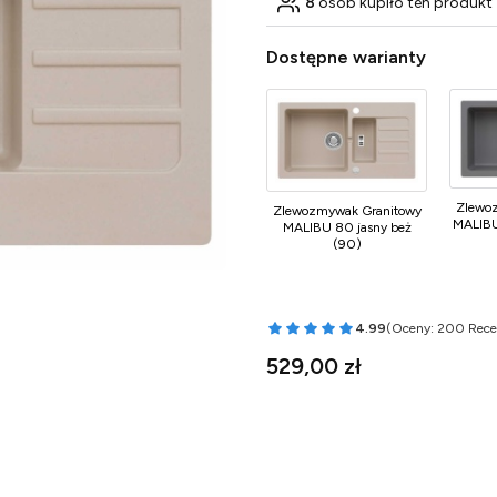
8
osób kupiło ten produkt
Dostępne warianty
Zlewo
Zlewozmywak Granitowy
MALIBU
MALIBU 80 jasny beż
(90)
4.99
(Oceny: 200 Rece
Przejdź do sekcji 
Cena
529,00 zł
Wybierz wariant produktu:
Poszczególne warianty mogą róż