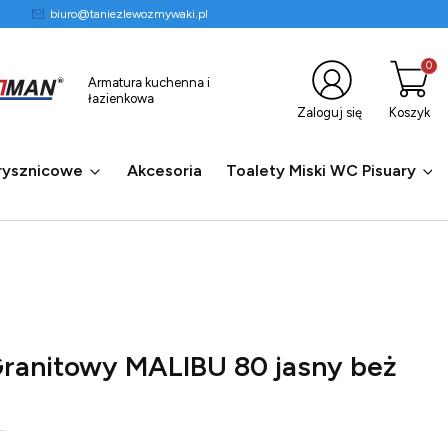
biuro@taniezlewozmywaki.pl
Produkty
Armatura kuchenna i
łazienkowa
Zaloguj się
Koszyk
rysznicowe
Akcesoria
Toalety Miski WC Pisuary
anitowy MALIBU 80 jasny beż