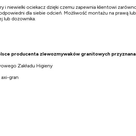
 i niewielki ociekacz dzięki czemu zapewnia klientowi zarówno
e odpowiedni dla siebie odcień. Możliwość montażu na prawą l
j lub dozownika.
 Polsce producenta zlewozmywaków granitowych przyznana
twowego Zakładu Higieny
 axi-gran