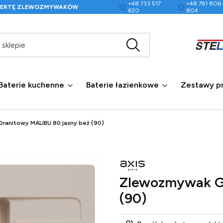
+48 733 517
+48 791 806
FERTĘ ZLEWOZMYWAKÓW
620
804
Wyczyść
Szukaj w sklepie
Baterie kuchenne
Baterie łazienkowe
Zestawy p
anitowy MALIBU 80 jasny beż (90)
Zlewozmywak Gr
(90)