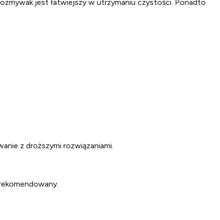
ewozmywak jest łatwiejszy w utrzymaniu czystości. Ponadto
wanie z droższymi rozwiązaniami.
y rekomendowany.