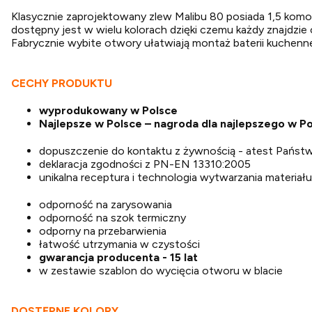
Klasycznie zaprojektowany zlew Malibu 80 posiada 1,5 komory
dostępny jest w wielu kolorach dzięki czemu każdy znajdzi
Fabrycznie wybite otwory ułatwiają montaż baterii kuchenne
CECHY PRODUKTU
wyprodukowany w Polsce
Najlepsze w Polsce – nagroda dla najlepszego w
dopuszczenie do kontaktu z żywnością - atest Pańs
deklaracja zgodności z PN-EN 13310:2005
unikalna receptura i technologia wytwarzania materiału
odporność na zarysowania
odporność na szok termiczny
odporny na przebarwienia
łatwość utrzymania w czystości
gwarancja producenta - 15 lat
w zestawie szablon do wycięcia otworu w blacie
DOSTĘPNE KOLORY