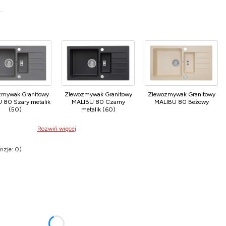
zmywak Granitowy
Zlewozmywak Granitowy
Zlewozmywak Granitowy
 80 Szary metalik
MALIBU 80 Czarny
MALIBU 80 Beżowy
(50)
metalik (60)
Rozwiń więcej
nzje: 0)
Opinie
nić się ceną