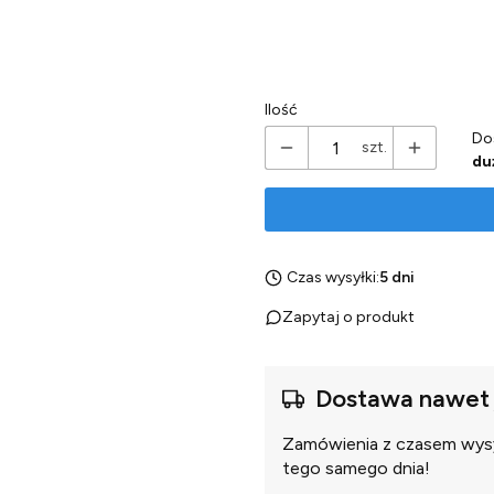
*
Wariant Syfonu
Wybierz
Ilość
Do
szt.
du
Czas wysyłki:
5 dni
Zapytaj o produkt
Dostawa nawet 
Zamówienia z czasem wysył
tego samego dnia!