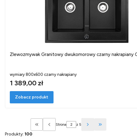
Zlewozmywak Granitowy dwukomorowy czarny nakrapiany
wymiary 800x600 czarny nakrapiany
1 389,00 zł
Zobacz produkt
Strona
z 5
Wróć do pierwszej strony z produktami
Przejdź do ostatn
Produkty:
100