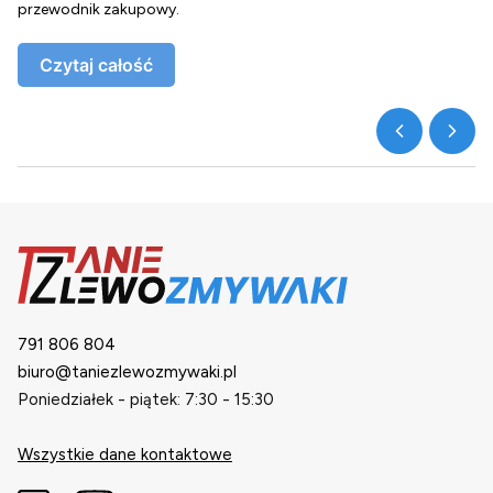
przewodnik zakupowy.
o
Czytaj całość
791 806 804
biuro@taniezlewozmywaki.pl
Poniedziałek - piątek: 7:30 - 15:30
Wszystkie dane kontaktowe