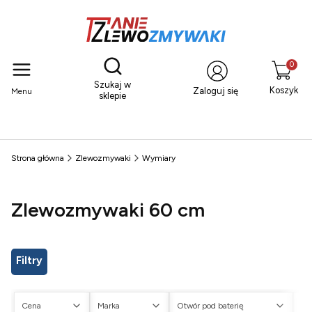
Otwórz wyszukiwarkę
Produkty
Szukaj w
Koszyk
Zaloguj się
Menu
sklepie
Strona główna
Zlewozmywaki
Wymiary
Zlewozmywaki 60 cm
Filtry
Cena
Marka
Otwór pod baterię
Ot