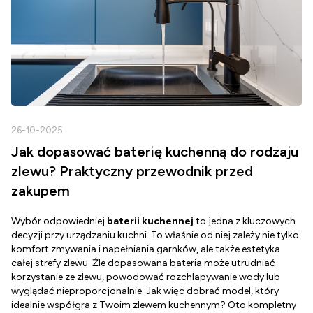
26-10-2025
2
Jak dopasować baterię kuchenną do rodzaju
zlewu? Praktyczny przewodnik przed
zakupem
Wybór odpowiedniej
baterii kuchennej
to jedna z kluczowych
D
decyzji przy urządzaniu kuchni. To właśnie od niej zależy nie tylko
Z
komfort zmywania i napełniania garnków, ale także estetyka
c
całej strefy zlewu. Źle dopasowana bateria może utrudniać
o
korzystanie ze zlewu, powodować rozchlapywanie wody lub
g
wyglądać nieproporcjonalnie. Jak więc dobrać model, który
d
idealnie współgra z Twoim zlewem kuchennym? Oto kompletny
d