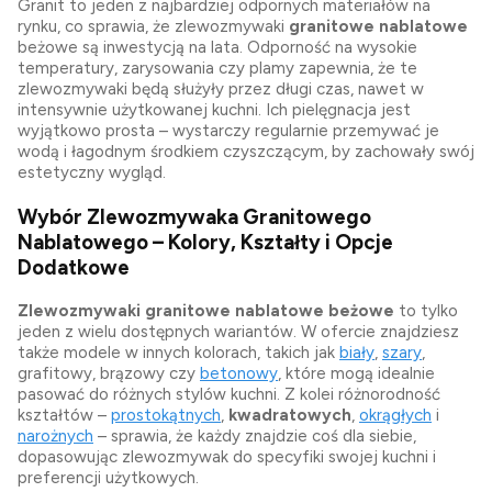
Granit to jeden z najbardziej odpornych materiałów na
rynku, co sprawia, że zlewozmywaki
granitowe nablatowe
beżowe są inwestycją na lata. Odporność na wysokie
temperatury, zarysowania czy plamy zapewnia, że te
zlewozmywaki będą służyły przez długi czas, nawet w
intensywnie użytkowanej kuchni. Ich pielęgnacja jest
wyjątkowo prosta – wystarczy regularnie przemywać je
wodą i łagodnym środkiem czyszczącym, by zachowały swój
estetyczny wygląd.
Wybór Zlewozmywaka Granitowego
Nablatowego – Kolory, Kształty i Opcje
Dodatkowe
Zlewozmywaki granitowe nablatowe beżowe
to tylko
jeden z wielu dostępnych wariantów. W ofercie znajdziesz
także modele w innych kolorach, takich jak
biały
,
szary
,
grafitowy, brązowy czy
betonowy
, które mogą idealnie
pasować do różnych stylów kuchni. Z kolei różnorodność
kształtów –
prostokątnych
,
kwadratowych
,
okrągłych
i
narożnych
– sprawia, że każdy znajdzie coś dla siebie,
dopasowując zlewozmywak do specyfiki swojej kuchni i
preferencji użytkowych.