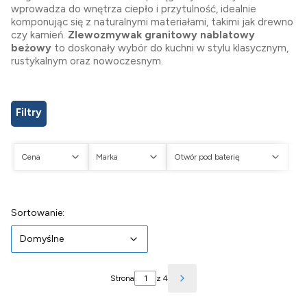
wprowadza do wnętrza ciepło i przytulność, idealnie
komponując się z naturalnymi materiałami, takimi jak drewno
czy kamień.
Zlewozmywak granitowy nablatowy
beżowy
to doskonały wybór do kuchni w stylu klasycznym,
rustykalnym oraz nowoczesnym.
Filtry
Cena
Marka
Otwór pod baterię
Ot
Koniec filtrów
Lista produktów
Domyślne
Sortowanie:
Domyślne
Strona
z 4
Następne produkty