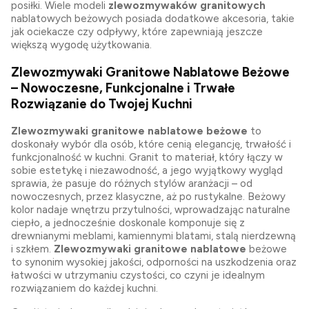
posiłki. Wiele modeli
zlewozmywaków granitowych
nablatowych beżowych posiada dodatkowe akcesoria, takie
jak ociekacze czy odpływy, które zapewniają jeszcze
większą wygodę użytkowania.
Zlewozmywaki Granitowe Nablatowe Beżowe
– Nowoczesne, Funkcjonalne i Trwałe
Rozwiązanie do Twojej Kuchni
Zlewozmywaki granitowe nablatowe beżowe
to
doskonały wybór dla osób, które cenią elegancję, trwałość i
funkcjonalność w kuchni. Granit to materiał, który łączy w
sobie estetykę i niezawodność, a jego wyjątkowy wygląd
sprawia, że pasuje do różnych stylów aranżacji – od
nowoczesnych, przez klasyczne, aż po rustykalne. Beżowy
kolor nadaje wnętrzu przytulności, wprowadzając naturalne
ciepło, a jednocześnie doskonale komponuje się z
drewnianymi meblami, kamiennymi blatami, stalą nierdzewną
i szkłem.
Zlewozmywaki granitowe
nablatowe
beżowe
to synonim wysokiej jakości, odporności na uszkodzenia oraz
łatwości w utrzymaniu czystości, co czyni je idealnym
rozwiązaniem do każdej kuchni.