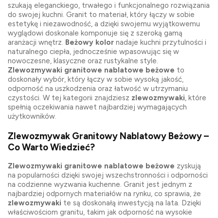
szukają eleganckiego, trwałego i funkcjonalnego rozwiązania
do swojej kuchni. Granit to materiał, który łączy w sobie
estetykę i niezawodność, a dzięki swojemu wyjątkowemu
wyglądowi doskonale komponuje się z szeroką gamą
aranżacji wnętrz.
Beżowy kolor
nadaje kuchni przytulności i
naturalnego ciepła, jednocześnie wpasowując się w
nowoczesne, klasyczne oraz rustykalne style.
Zlewozmywaki granitowe nablatowe beżowe
to
doskonały wybór, który łączy w sobie wysoką jakość,
odporność na uszkodzenia oraz łatwość w utrzymaniu
czystości. W tej kategorii znajdziesz
zlewozmywaki
, które
spełnią oczekiwania nawet najbardziej wymagających
użytkowników.
Zlewozmywak Granitowy Nablatowy Beżowy –
Co Warto Wiedzieć?
Zlewozmywaki granitowe nablatowe beżowe
zyskują
na popularności dzięki swojej wszechstronności i odporności
na codzienne wyzwania kuchenne. Granit jest jednym z
najbardziej odpornych materiałów na rynku, co sprawia, że
zlewozmywaki
te są doskonałą inwestycją na lata. Dzięki
właściwościom granitu, takim jak odporność na wysokie