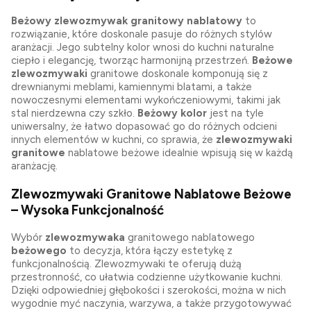
Beżowy zlewozmywak granitowy nablatowy
to
rozwiązanie, które doskonale pasuje do różnych stylów
aranżacji. Jego subtelny kolor wnosi do kuchni naturalne
ciepło i elegancję, tworząc harmonijną przestrzeń.
Beżowe
zlewozmywaki
granitowe doskonale komponują się z
drewnianymi meblami, kamiennymi blatami, a także
nowoczesnymi elementami wykończeniowymi, takimi jak
stal nierdzewna czy szkło.
Beżowy kolor
jest na tyle
uniwersalny, że łatwo dopasować go do różnych odcieni
innych elementów w kuchni, co sprawia, że
zlewozmywaki
granitowe
nablatowe beżowe idealnie wpisują się w każdą
aranżację.
Zlewozmywaki Granitowe Nablatowe Beżowe
– Wysoka Funkcjonalność
Wybór
zlewozmywaka
granitowego nablatowego
beżowego
to decyzja, która łączy estetykę z
funkcjonalnością. Zlewozmywaki te oferują dużą
przestronność, co ułatwia codzienne użytkowanie kuchni.
Dzięki odpowiedniej głębokości i szerokości, można w nich
wygodnie myć naczynia, warzywa, a także przygotowywać