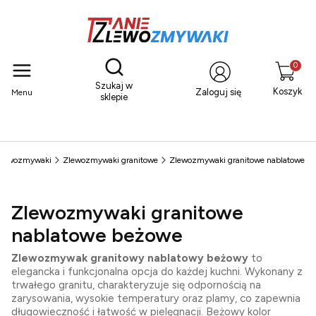
Otwórz wyszukiwarkę
Produkty
Szukaj w
Koszyk
Zaloguj się
Menu
sklepie
lewozmywaki
Zlewozmywaki granitowe
Zlewozmywaki granitowe nablatowe
Zlewozmywaki granitowe
nablatowe beżowe
Zlewozmywak granitowy nablatowy beżowy
to
elegancka i funkcjonalna opcja do każdej kuchni. Wykonany z
trwałego granitu, charakteryzuje się odpornością na
zarysowania, wysokie temperatury oraz plamy, co zapewnia
długowieczność i łatwość w pielęgnacji. Beżowy kolor