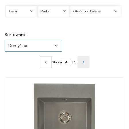
Cena
Marka
Otwór pod baterię
Ot
Koniec filtrów
Lista produktów
Domyślne
Sortowanie:
Domyślne
Strona
z 15
Poprzednie produkty
Następne produkty