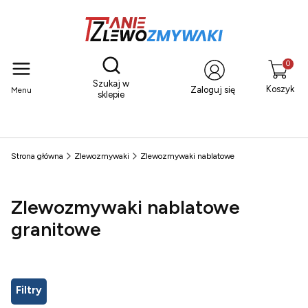
Otwórz wyszukiwarkę
Produkty
Szukaj w
Koszyk
Zaloguj się
Menu
sklepie
Strona główna
Zlewozmywaki
Zlewozmywaki nablatowe
Zlewozmywaki nablatowe
granitowe
Filtry