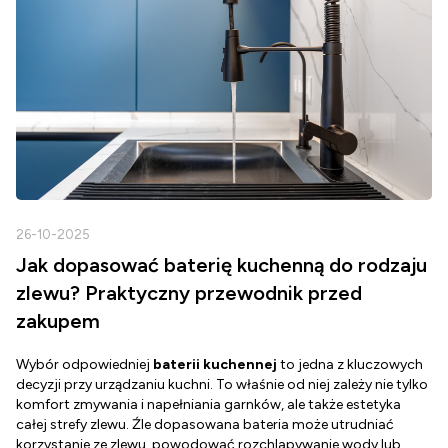
26-10-2025
2
Jak dopasować baterię kuchenną do rodzaju
zlewu? Praktyczny przewodnik przed
zakupem
Wybór odpowiedniej
baterii kuchennej
to jedna z kluczowych
D
decyzji przy urządzaniu kuchni. To właśnie od niej zależy nie tylko
Z
komfort zmywania i napełniania garnków, ale także estetyka
c
całej strefy zlewu. Źle dopasowana bateria może utrudniać
o
korzystanie ze zlewu, powodować rozchlapywanie wody lub
g