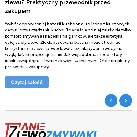
zlewu? Praktyczny przewodnik przed
zakupem
Wybór odpowiedniej
baterii kuchennej
to jedna z kluczowych
D
decyzji przy urządzaniu kuchni. To właśnie od niej zależy nie tylko
Z
komfort zmywania i napełniania garnków, ale także estetyka
c
całej strefy zlewu. Źle dopasowana bateria może utrudniać
o
korzystanie ze zlewu, powodować rozchlapywanie wody lub
g
wyglądać nieproporcjonalnie. Jak więc dobrać model, który
d
idealnie współgra z Twoim zlewem kuchennym? Oto kompletny
d
przewodnik zakupowy.
o
Czytaj całość