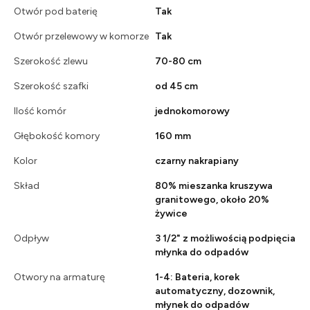
Otwór pod baterię
Tak
Otwór przelewowy w komorze
Tak
Szerokość zlewu
70-80 cm
Szerokość szafki
od 45 cm
Ilość komór
jednokomorowy
Głębokość komory
160 mm
Kolor
czarny nakrapiany
Skład
80% mieszanka kruszywa
granitowego, około 20%
żywice
Odpływ
3 1/2" z możliwością podpięcia
młynka do odpadów
Otwory na armaturę
1-4: Bateria, korek
automatyczny, dozownik,
młynek do odpadów