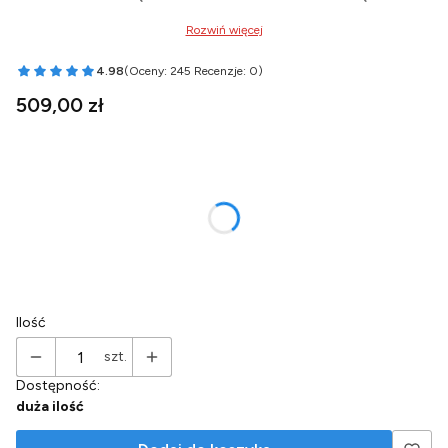
Rozwiń więcej
4.98
(Oceny: 245 Recenzje: 0)
Przejdź do sekcji Opinie
Cena
509,00 zł
Wybierz wariant produktu:
Poszczególne warianty mogą różnić się ceną
*
Wariant syfonu
Wybierz
Ilość
szt.
Dostępność:
duża ilość