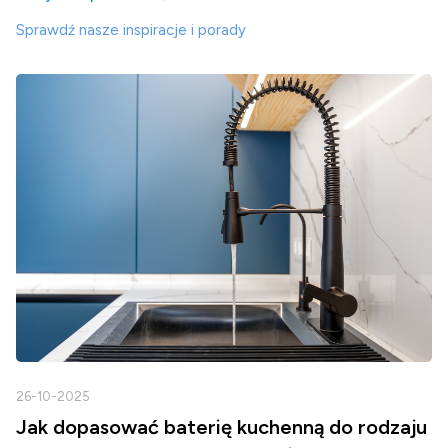
Sprawdź nasze inspiracje i porady
26-10-2025
2
Jak dopasować baterię kuchenną do rodzaju