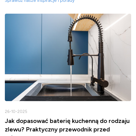
Sprawdź nasze inspiracje i porady
26-10-2025
2
Jak dopasować baterię kuchenną do rodzaju
zlewu? Praktyczny przewodnik przed