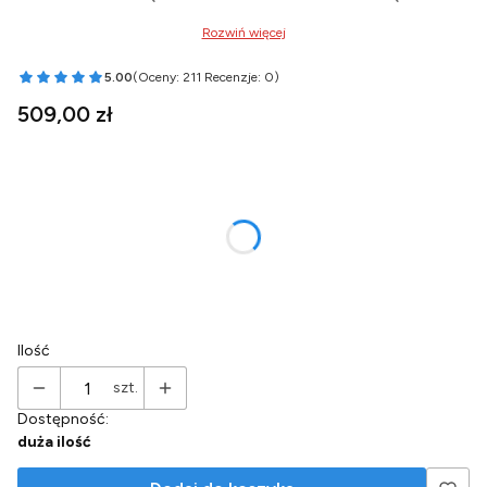
Rozwiń więcej
5.00
(Oceny: 211 Recenzje: 0)
Przejdź do sekcji Opinie
Cena
509,00 zł
Wybierz wariant produktu:
Poszczególne warianty mogą różnić się ceną
*
Wariant syfonu
Wybierz
Ilość
szt.
Dostępność:
duża ilość