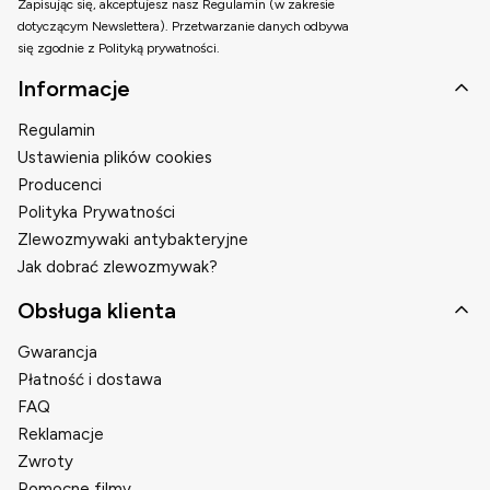
Zapisując się, akceptujesz nasz Regulamin (w zakresie
dotyczącym Newslettera). Przetwarzanie danych odbywa
się zgodnie z Polityką prywatności.
Linki w stopce
Informacje
Regulamin
Ustawienia plików cookies
Producenci
Polityka Prywatności
Zlewozmywaki antybakteryjne
Jak dobrać zlewozmywak?
Obsługa klienta
Gwarancja
Płatność i dostawa
FAQ
Reklamacje
Zwroty
Pomocne filmy