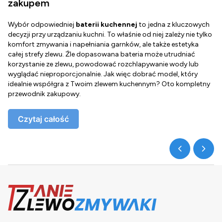
zakupem
Wybór odpowiedniej
baterii kuchennej
to jedna z kluczowych
D
decyzji przy urządzaniu kuchni. To właśnie od niej zależy nie tylko
Z
komfort zmywania i napełniania garnków, ale także estetyka
c
całej strefy zlewu. Źle dopasowana bateria może utrudniać
o
korzystanie ze zlewu, powodować rozchlapywanie wody lub
g
wyglądać nieproporcjonalnie. Jak więc dobrać model, który
d
idealnie współgra z Twoim zlewem kuchennym? Oto kompletny
d
przewodnik zakupowy.
o
Czytaj całość