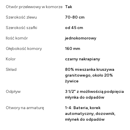
Otwór przelewowy w komorze
Tak
Szerokość zlewu
70-80 cm
Szerokość szafki
od 45 cm
Ilość komór
jednokomorowy
Głębokość komory
160 mm
Kolor
czarny nakrapiany
Skład
80% mieszanka kruszywa
granitowego, około 20%
żywice
Odpływ
3 1/2" z możliwością podpięcia
młynka do odpadów
Otwory na armaturę
1-4: Bateria, korek
automatyczny, dozownik,
młynek do odpadów