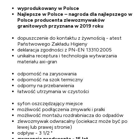
wyprodukowany w Polsce
Najlepsze w Polsce – nagroda dla najlepszego w
Polsce producenta zlewozmywaków
granitowych przyznana w 2019 roku
dopuszczenie do kontaktu z żywnością - atest
Państwowego Zakładu Higieny
deklaracja zgodności z PN-EN 13310:2005
unikalna receptura i technologia wytwarzania
materiału axi-gran
odporność na zarysowania
odporność na szok termiczny
odporny na przebarwienia
łatwość utrzymania w czystości
syfon oszczędzający miejsce
możliwość podłączenia zmywarki i pralki
możliwość montażu rozdrabniacza do odpadów
zlewozmywak odwracalny (ociekacz może być po
lewej lub prawej stronie)
odpływ - 3 1/2 "
gwarancja producenta - 15 lat