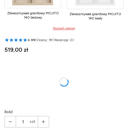
Zlewozmywak granitowy MOJITO
Zlewozmywak granitowy MOJITO
140 beżowy
140 biały
Rozwiń więcej
4.99
(Oceny: 191 Recenzje: 0)
Przejdź do sekcji Opinie
Cena
519,00 zł
Wybierz wariant produktu:
Poszczególne warianty mogą różnić się ceną
*
Wariant Syfonu
Wybierz
Ilość
szt.