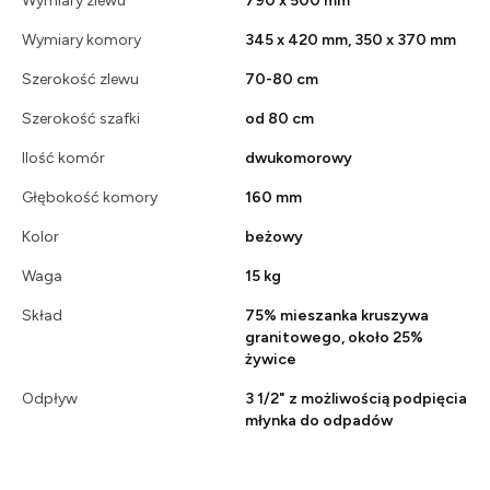
Wymiary zlewu
790 x 500 mm
Wymiary komory
345 x 420 mm, 350 x 370 mm
Szerokość zlewu
70-80 cm
Szerokość szafki
od 80 cm
Ilość komór
dwukomorowy
Głębokość komory
160 mm
Kolor
beżowy
Waga
15 kg
Skład
75% mieszanka kruszywa
granitowego, około 25%
żywice
Odpływ
3 1/2" z możliwością podpięcia
młynka do odpadów