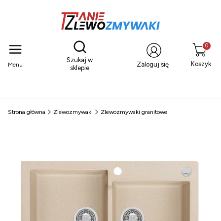
Otwórz wyszukiwarkę
Produkty
Szukaj w
Koszyk
Zaloguj się
Menu
sklepie
Strona główna
Zlewozmywaki
Zlewozmywaki granitowe