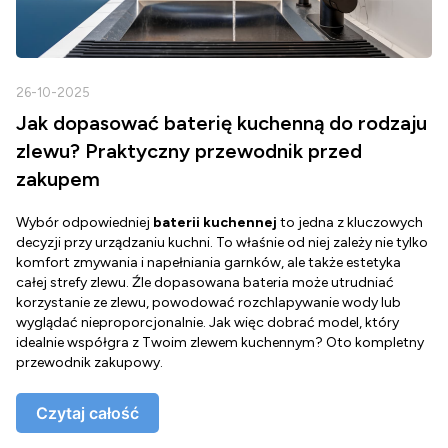
26-10-2025
2
Jak dopasować baterię kuchenną do rodzaju
zlewu? Praktyczny przewodnik przed
zakupem
Wybór odpowiedniej
baterii kuchennej
to jedna z kluczowych
D
decyzji przy urządzaniu kuchni. To właśnie od niej zależy nie tylko
Z
komfort zmywania i napełniania garnków, ale także estetyka
c
całej strefy zlewu. Źle dopasowana bateria może utrudniać
o
korzystanie ze zlewu, powodować rozchlapywanie wody lub
g
wyglądać nieproporcjonalnie. Jak więc dobrać model, który
d
idealnie współgra z Twoim zlewem kuchennym? Oto kompletny
d
przewodnik zakupowy.
o
Czytaj całość