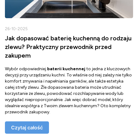
26-10-2025
2
Jak dopasować baterię kuchenną do rodzaju
zlewu? Praktyczny przewodnik przed
zakupem
Wybór odpowiedniej
baterii kuchennej
to jedna z kluczowych
D
decyzji przy urządzaniu kuchni. To właśnie od niej zależy nie tylko
Z
komfort zmywania i napełniania garnków, ale także estetyka
c
całej strefy zlewu. Źle dopasowana bateria może utrudniać
o
korzystanie ze zlewu, powodować rozchlapywanie wody lub
g
wyglądać nieproporcjonalnie. Jak więc dobrać model, który
d
idealnie współgra z Twoim zlewem kuchennym? Oto kompletny
d
przewodnik zakupowy.
o
Czytaj całość