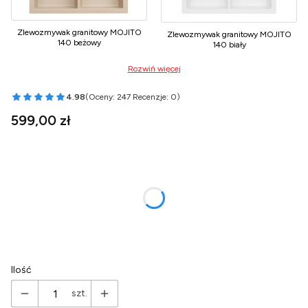
Zlewozmywak granitowy MOJITO
Zlewozmywak granitowy MOJITO
140 beżowy
140 biały
Rozwiń więcej
4.98
(Oceny: 247 Recenzje: 0)
Przejdź do sekcji Opinie
Cena
599,00 zł
Wybierz wariant produktu:
Poszczególne warianty mogą różnić się ceną
*
Wariant Syfonu
Wybierz
Ilość
szt.