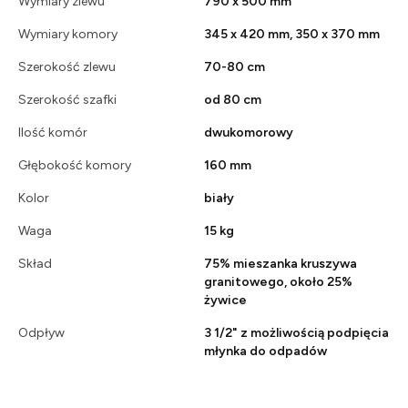
Wymiary zlewu
790 x 500 mm
Wymiary komory
345 x 420 mm, 350 x 370 mm
Szerokość zlewu
70-80 cm
Szerokość szafki
od 80 cm
Ilość komór
dwukomorowy
Głębokość komory
160 mm
Kolor
biały
Waga
15 kg
Skład
75% mieszanka kruszywa
granitowego, około 25%
żywice
Odpływ
3 1/2" z możliwością podpięcia
młynka do odpadów