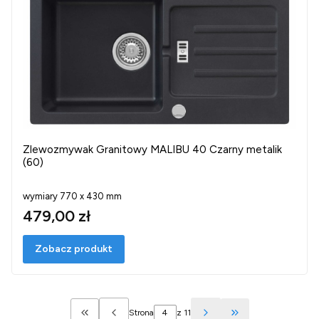
Zlewozmywak Granitowy MALIBU 40 Czarny metalik
(60)
wymiary 770 x 430 mm
479,00 zł
Zobacz produkt
Strona
z 11
Wróć do pierwszej strony z produktami
Przejdź do ostatn