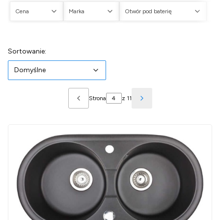
Cena
Marka
Otwór pod baterię
Ot
Koniec filtrów
Lista produktów
Domyślne
Sortowanie:
Domyślne
Strona
z 11
Poprzednie produkty
Następne produkty