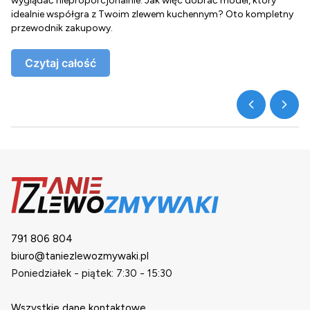
wyglądać nieproporcjonalnie. Jak więc dobrać model, który
d
idealnie współgra z Twoim zlewem kuchennym? Oto kompletny
d
przewodnik zakupowy.
o
Czytaj całość
791 806 804
biuro@taniezlewozmywaki.pl
Poniedziałek - piątek: 7:30 - 15:30
Wszystkie dane kontaktowe