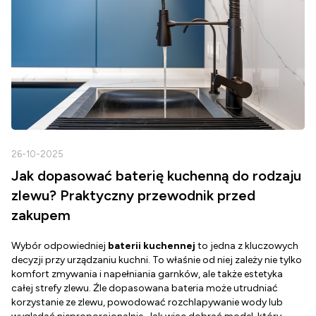
26-10-2025
2
Jak dopasować baterię kuchenną do rodzaju
zlewu? Praktyczny przewodnik przed
zakupem
Wybór odpowiedniej
baterii kuchennej
to jedna z kluczowych
D
decyzji przy urządzaniu kuchni. To właśnie od niej zależy nie tylko
Z
komfort zmywania i napełniania garnków, ale także estetyka
c
całej strefy zlewu. Źle dopasowana bateria może utrudniać
o
korzystanie ze zlewu, powodować rozchlapywanie wody lub
g