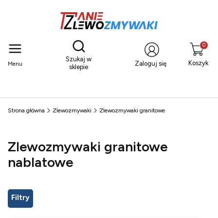
Otwórz wyszukiwarkę
Produkty
Szukaj w
Koszyk
Zaloguj się
Menu
sklepie
Strona główna
Zlewozmywaki
Zlewozmywaki granitowe
Zlewozmywaki granitowe
nablatowe
Filtry