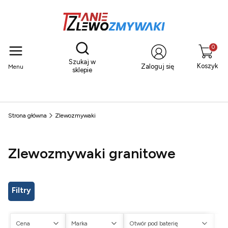
Otwórz wyszukiwarkę
Produkty
Szukaj w
Koszyk
Zaloguj się
Menu
sklepie
Strona główna
Zlewozmywaki
Zlewozmywaki granitowe
Filtry
Cena
Marka
Otwór pod baterię
Ot