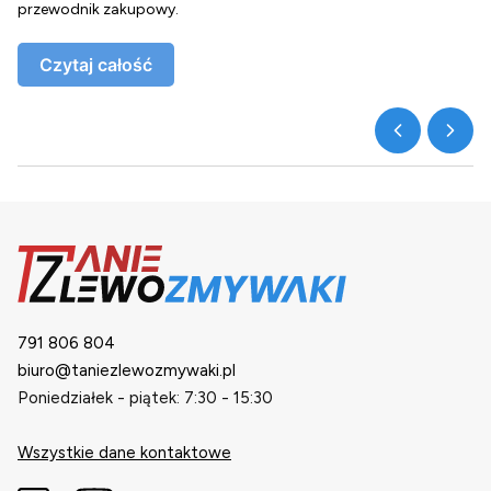
przewodnik zakupowy.
o
Czytaj całość
791 806 804
biuro@taniezlewozmywaki.pl
Poniedziałek - piątek: 7:30 - 15:30
Wszystkie dane kontaktowe