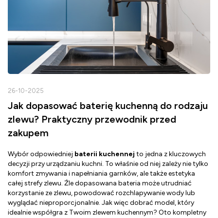
26-10-2025
2
Jak dopasować baterię kuchenną do rodzaju
zlewu? Praktyczny przewodnik przed
zakupem
Wybór odpowiedniej
baterii kuchennej
to jedna z kluczowych
D
decyzji przy urządzaniu kuchni. To właśnie od niej zależy nie tylko
Z
komfort zmywania i napełniania garnków, ale także estetyka
c
całej strefy zlewu. Źle dopasowana bateria może utrudniać
o
korzystanie ze zlewu, powodować rozchlapywanie wody lub
g
wyglądać nieproporcjonalnie. Jak więc dobrać model, który
d
idealnie współgra z Twoim zlewem kuchennym? Oto kompletny
d