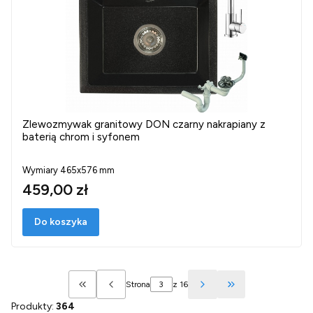
Zlewozmywak granitowy DON czarny nakrapiany z
baterią chrom i syfonem
Wymiary 465x576 mm
459,00 zł
Do koszyka
Strona
z 16
Wróć do pierwszej strony z produktami
Przejdź do ostatn
Produkty:
364