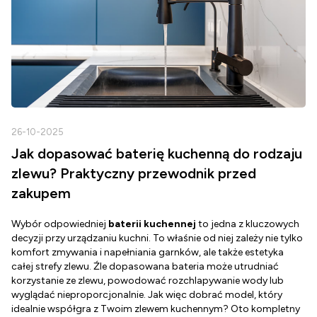
26-10-2025
2
Jak dopasować baterię kuchenną do rodzaju
zlewu? Praktyczny przewodnik przed
zakupem
Wybór odpowiedniej
baterii kuchennej
to jedna z kluczowych
D
decyzji przy urządzaniu kuchni. To właśnie od niej zależy nie tylko
Z
komfort zmywania i napełniania garnków, ale także estetyka
c
całej strefy zlewu. Źle dopasowana bateria może utrudniać
o
korzystanie ze zlewu, powodować rozchlapywanie wody lub
g
wyglądać nieproporcjonalnie. Jak więc dobrać model, który
d
idealnie współgra z Twoim zlewem kuchennym? Oto kompletny
d