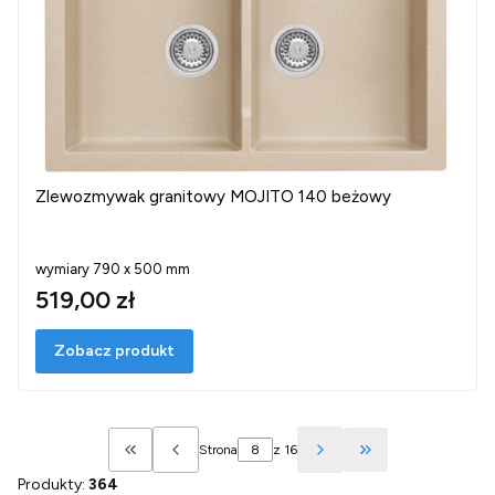
Zlewozmywak granitowy MOJITO 140 beżowy
wymiary 790 x 500 mm
519,00 zł
Zobacz produkt
Strona
z 16
Wróć do pierwszej strony z produktami
Przejdź do ostatn
Produkty:
364