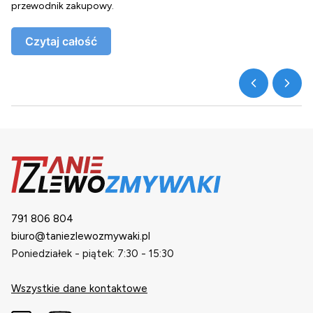
przewodnik zakupowy.
o
Czytaj całość
791 806 804
biuro@taniezlewozmywaki.pl
Poniedziałek - piątek: 7:30 - 15:30
Wszystkie dane kontaktowe