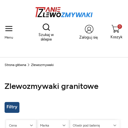
Otwórz wyszukiwarkę
Produkty
Szukaj w
Koszyk
Zaloguj się
Menu
sklepie
Strona główna
Zlewozmywaki
Zlewozmywaki granitowe
Filtry
Cena
Marka
Otwór pod baterię
Ot