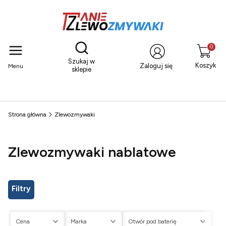
Otwórz wyszukiwarkę
Produkty
Szukaj w
Koszyk
Zaloguj się
Menu
sklepie
Strona główna
Zlewozmywaki
Zlewozmywaki nablatowe
Filtry
Cena
Marka
Otwór pod baterię
Ot