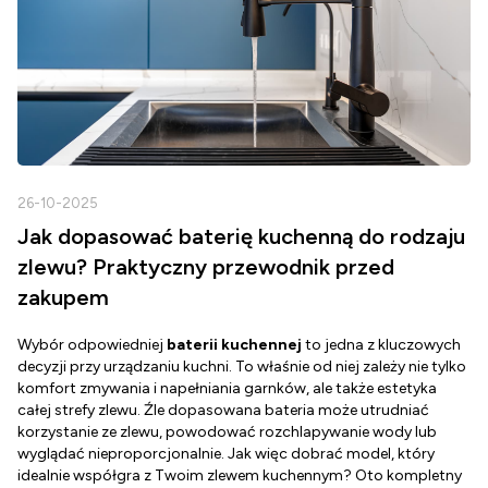
26-10-2025
2
Jak dopasować baterię kuchenną do rodzaju
zlewu? Praktyczny przewodnik przed
zakupem
Wybór odpowiedniej
baterii kuchennej
to jedna z kluczowych
D
decyzji przy urządzaniu kuchni. To właśnie od niej zależy nie tylko
Z
komfort zmywania i napełniania garnków, ale także estetyka
c
całej strefy zlewu. Źle dopasowana bateria może utrudniać
o
korzystanie ze zlewu, powodować rozchlapywanie wody lub
g
wyglądać nieproporcjonalnie. Jak więc dobrać model, który
d
idealnie współgra z Twoim zlewem kuchennym? Oto kompletny
d