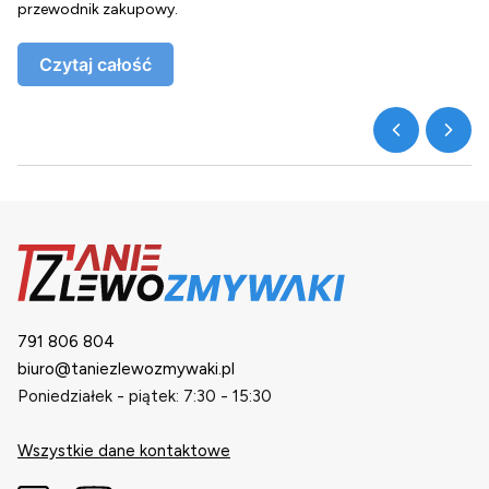
przewodnik zakupowy.
o
Czytaj całość
791 806 804
biuro@taniezlewozmywaki.pl
Poniedziałek - piątek: 7:30 - 15:30
Wszystkie dane kontaktowe