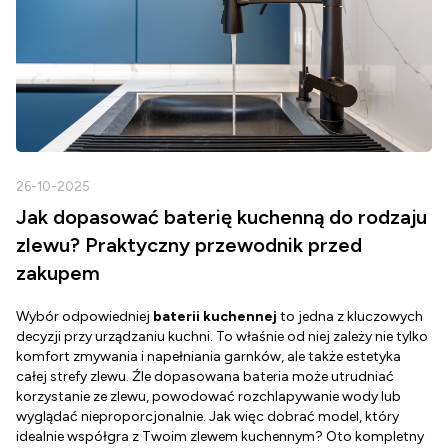
26-10-2025
2
Jak dopasować baterię kuchenną do rodzaju
zlewu? Praktyczny przewodnik przed
zakupem
Wybór odpowiedniej
baterii kuchennej
to jedna z kluczowych
D
decyzji przy urządzaniu kuchni. To właśnie od niej zależy nie tylko
Z
komfort zmywania i napełniania garnków, ale także estetyka
c
całej strefy zlewu. Źle dopasowana bateria może utrudniać
o
korzystanie ze zlewu, powodować rozchlapywanie wody lub
g
wyglądać nieproporcjonalnie. Jak więc dobrać model, który
d
idealnie współgra z Twoim zlewem kuchennym? Oto kompletny
d