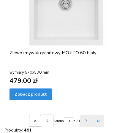
Zlewozmywak granitowy MOJITO 60 biały
wymiary 570x500 mm
479,00 zł
Zobacz produkt
Strona
z 21
Wróć do pierwszej strony z produktami
Przejdź do ostatn
Produkty:
491