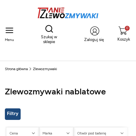
Otwórz wyszukiwarkę
Produkty
Szukaj w
Koszyk
Zaloguj się
Menu
sklepie
Strona główna
Zlewozmywaki
Zlewozmywaki nablatowe
Filtry
Cena
Marka
Otwór pod baterię
Ot