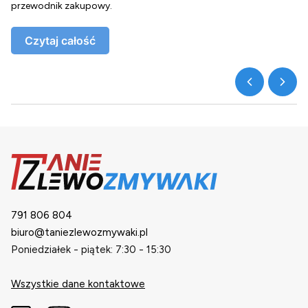
przewodnik zakupowy.
o
Czytaj całość
791 806 804
biuro@taniezlewozmywaki.pl
Poniedziałek - piątek: 7:30 - 15:30
Wszystkie dane kontaktowe