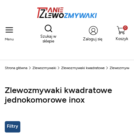
Otwórz wyszukiwarkę
Produkty
Szukaj w
Koszyk
Zaloguj się
Menu
sklepie
Strona główna
Zlewozmywaki
Zlewozmywaki kwadratowe
Zlewozmywaki 
Zlewozmywaki kwadratowe
jednokomorowe inox
Filtry