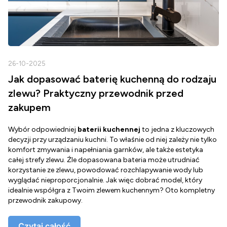
26-10-2025
2
Jak dopasować baterię kuchenną do rodzaju
zlewu? Praktyczny przewodnik przed
zakupem
Wybór odpowiedniej
baterii kuchennej
to jedna z kluczowych
D
decyzji przy urządzaniu kuchni. To właśnie od niej zależy nie tylko
Z
komfort zmywania i napełniania garnków, ale także estetyka
c
całej strefy zlewu. Źle dopasowana bateria może utrudniać
o
korzystanie ze zlewu, powodować rozchlapywanie wody lub
g
wyglądać nieproporcjonalnie. Jak więc dobrać model, który
d
idealnie współgra z Twoim zlewem kuchennym? Oto kompletny
d
przewodnik zakupowy.
o
Czytaj całość