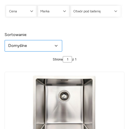
Cena
Marka
Otwór pod baterię
Ot
Koniec filtrów
Lista produktów
Domyślne
Sortowanie:
Domyślne
Strona
z 1