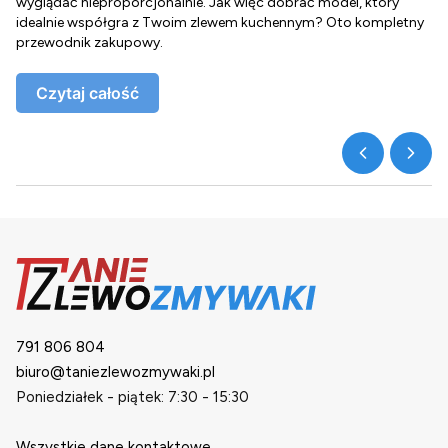
wyglądać nieproporcjonalnie. Jak więc dobrać model, który
d
idealnie współgra z Twoim zlewem kuchennym? Oto kompletny
d
przewodnik zakupowy.
o
Czytaj całość
791 806 804
biuro@taniezlewozmywaki.pl
Poniedziałek - piątek: 7:30 - 15:30
Wszystkie dane kontaktowe