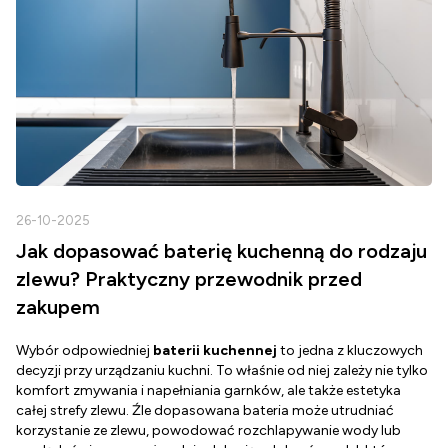
26-10-2025
2
Jak dopasować baterię kuchenną do rodzaju
zlewu? Praktyczny przewodnik przed
zakupem
Wybór odpowiedniej
baterii kuchennej
to jedna z kluczowych
D
decyzji przy urządzaniu kuchni. To właśnie od niej zależy nie tylko
Z
komfort zmywania i napełniania garnków, ale także estetyka
c
całej strefy zlewu. Źle dopasowana bateria może utrudniać
o
korzystanie ze zlewu, powodować rozchlapywanie wody lub
g