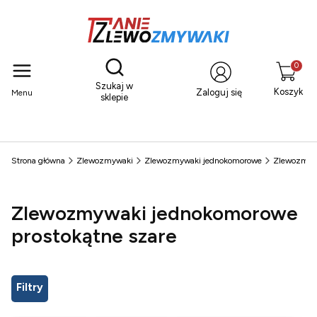
Otwórz wyszukiwarkę
Produkty
Szukaj w
Koszyk
Zaloguj się
Menu
sklepie
Strona główna
Zlewozmywaki
Zlewozmywaki jednokomorowe
Zlewozmywa
Zlewozmywaki jednokomorowe
prostokątne szare
Filtry