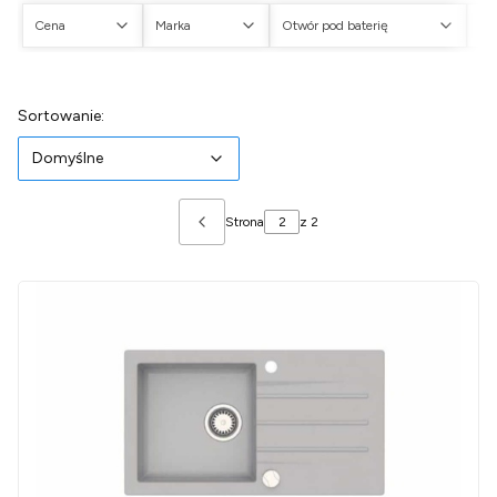
Cena
Marka
Otwór pod baterię
Ot
Koniec filtrów
Lista produktów
Domyślne
Sortowanie:
Domyślne
Strona
z 2
Poprzednie produkty