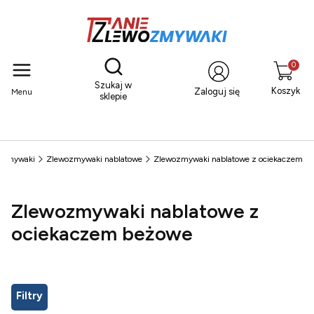
Otwórz wyszukiwarkę
Produkty
Szukaj w
Koszyk
Zaloguj się
Menu
sklepie
ozmywaki
Zlewozmywaki nablatowe
Zlewozmywaki nablatowe z ociekaczem
Zlewozmywaki nablatowe z
ociekaczem beżowe
Filtry