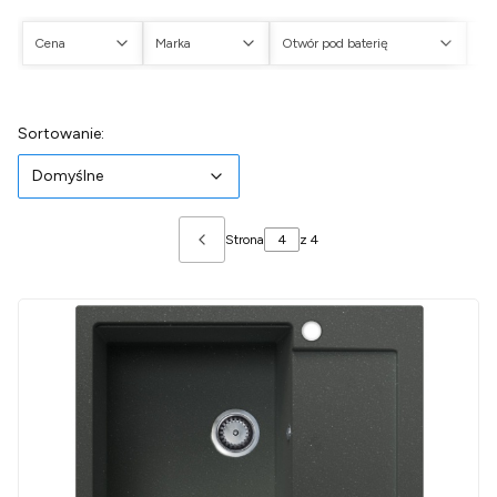
Cena
Marka
Otwór pod baterię
Ot
Koniec filtrów
Lista produktów
Domyślne
Sortowanie:
Domyślne
Strona
z 4
Poprzednie produkty