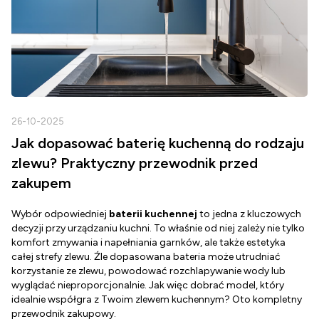
26-10-2025
2
Jak dopasować baterię kuchenną do rodzaju
zlewu? Praktyczny przewodnik przed
zakupem
Wybór odpowiedniej
baterii kuchennej
to jedna z kluczowych
D
decyzji przy urządzaniu kuchni. To właśnie od niej zależy nie tylko
Z
komfort zmywania i napełniania garnków, ale także estetyka
c
całej strefy zlewu. Źle dopasowana bateria może utrudniać
o
korzystanie ze zlewu, powodować rozchlapywanie wody lub
g
wyglądać nieproporcjonalnie. Jak więc dobrać model, który
d
idealnie współgra z Twoim zlewem kuchennym? Oto kompletny
d
przewodnik zakupowy.
o