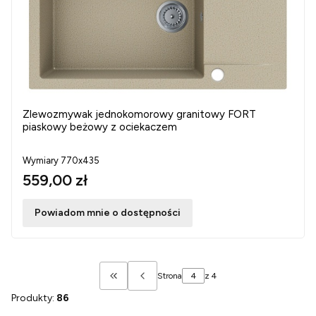
Zlewozmywak jednokomorowy granitowy FORT
piaskowy beżowy z ociekaczem
Wymiary 770x435
559,00 zł
Powiadom mnie o dostępności
Strona
z 4
Wróć do pierwszej strony z produktami
Produkty:
86