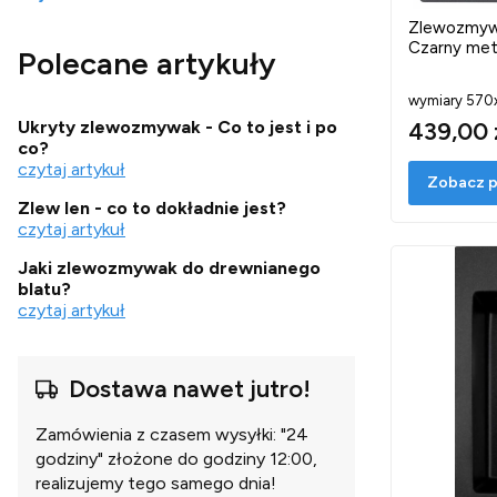
Koniec menu
Zlewozmyw
Czarny meta
Polecane artykuły
wymiary 57
Ukryty zlewozmywak - Co to jest i po
439,00 
co?
czytaj artykuł
Zobacz p
Zlew len - co to dokładnie jest?
czytaj artykuł
Jaki zlewozmywak do drewnianego
blatu?
czytaj artykuł
Dostawa nawet jutro!
Zamówienia z czasem wysyłki: "24
godziny" złożone do godziny 12:00,
realizujemy tego samego dnia!