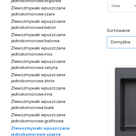
jednokomorowe brązowe
Cena
Zlewozmywaki wpuszczane
jednokomorowe szare
Koniec filtró
Zlewozmywaki wpuszczane
jednokomorowe beton
Lista pr
Do
Sortowanie:
Zlewozmywaki wpuszczane
jednokomorowe beżowe
Domyślne
Zlewozmywaki wpuszczane
jednokomorowe inox
Zlewozmywaki wpuszczane
jednokomorowe satyna
Zlewozmywaki wpuszczane
jednokomorowe złote
Zlewozmywaki wpuszczane
jednokomorowe inne
Zlewozmywaki wpuszczane
jednokomorowe białe
Zlewozmywaki wpuszczane
jednokomorowe grafitowe
Zlewozmywaki wpuszczane
jednokomorowe czarne