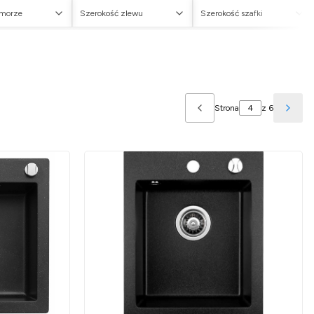
omorze
Szerokość zlewu
Szerokość szafki
Strona
z 6
Poprzednie produkty
Nast