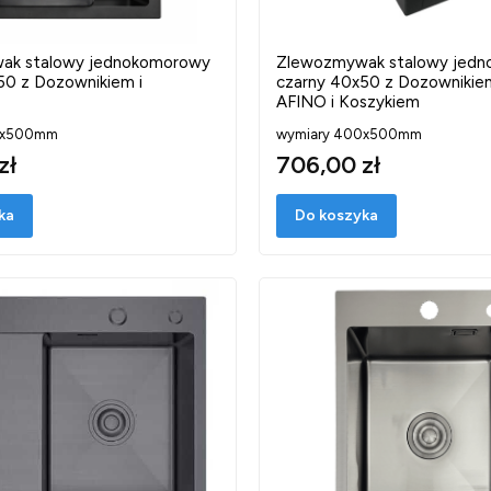
ak stalowy jednokomorowy
Zlewozmywak stalowy jed
50 z Dozownikiem i
czarny 40x50 z Dozownikiem
AFINO i Koszykiem
0x500mm
wymiary 400x500mm
zł
706,00 zł
ka
Do koszyka