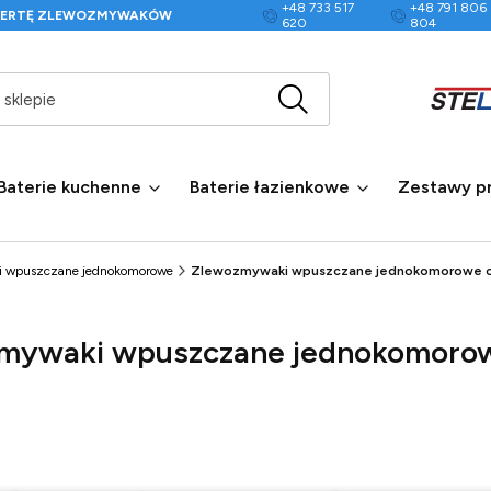
+48 733 517
+48 791 806
FERTĘ ZLEWOZMYWAKÓW
620
804
Wyczyść
Szukaj w sklepie
Baterie kuchenne
Baterie łazienkowe
Zestawy p
 wpuszczane jednokomorowe
Zlewozmywaki wpuszczane jednokomorowe c
mywaki wpuszczane jednokomorow