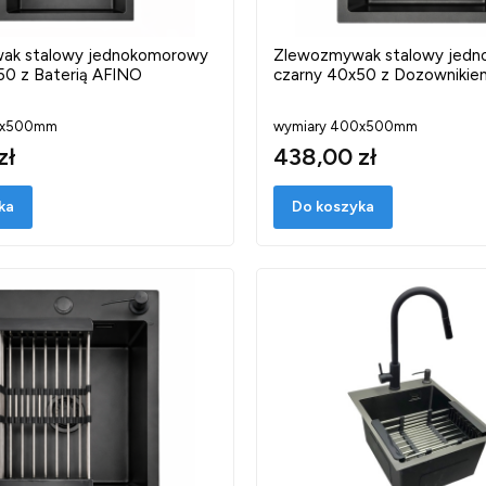
ak stalowy jednokomorowy
Zlewozmywak stalowy jed
50 z Baterią AFINO
czarny 40x50 z Dozownikie
0x500mm
wymiary 400x500mm
zł
438,00 zł
ka
Do koszyka