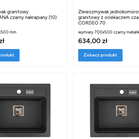
ak granitowy
Zlewozmywak jednokomor
 czarny nakrapiany (10)
granitowy z ociekaczem cza
CORDEO 70
0x500 mm
wymiary 700x500 czarny metali
zł
634,00 zł
rodukt
Zobacz produkt