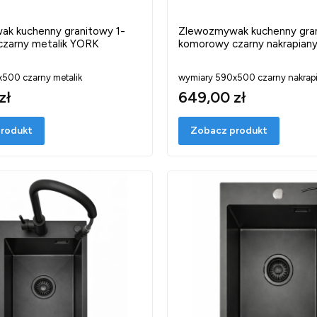
k kuchenny granitowy 1-
Zlewozmywak kuchenny gran
zarny metalik YORK
komorowy czarny nakrapian
500 czarny metalik
wymiary 590x500 czarny nakrap
zł
649,00 zł
rodukt
Zobacz produkt