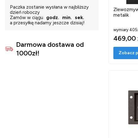
Paczka zostanie wysłana w najbliższy
Zlewozmyw
dzień roboczy
metalik
Zamów w ciągu
godz.
min.
sek.
a przesyłkę nadamy jeszcze dzisiaj!
wymiary 40
469,00 
Darmowa dostawa od
1000zł!
Zobacz p