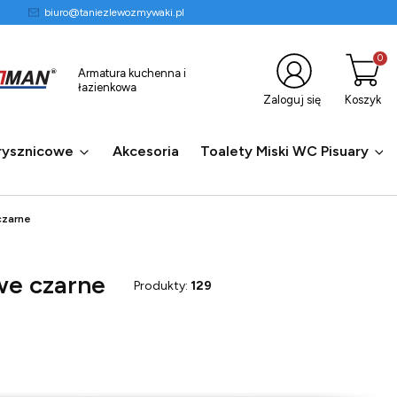
biuro@taniezlewozmywaki.pl
Produkty
Armatura kuchenna i
łazienkowa
Zaloguj się
Koszyk
rysznicowe
Akcesoria
Toalety Miski WC Pisuary
zarne
e czarne
Produkty:
129