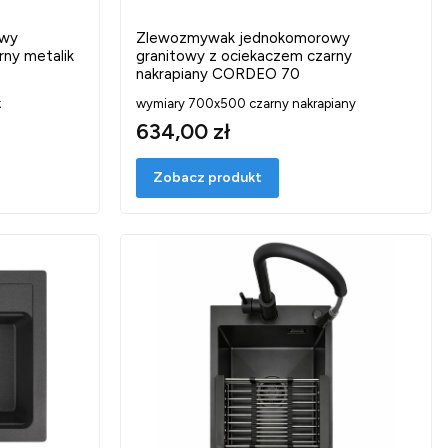
owy
Zlewozmywak jednokomorowy
rny metalik
granitowy z ociekaczem czarny
nakrapiany CORDEO 70
k
wymiary 700x500 czarny nakrapiany
634,00 zł
Zobacz produkt