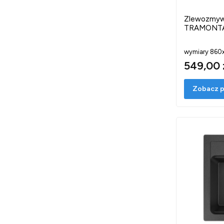
Zlewozmyw
TRAMONTANA
wymiary 86
549,00 
Zobacz p