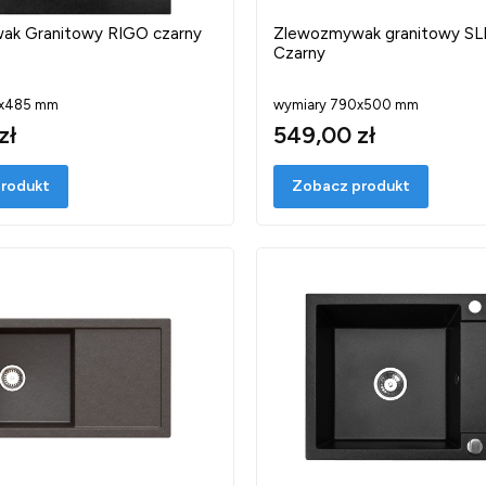
ak Granitowy RIGO czarny
Zlewozmywak granitowy SL
Czarny
5x485 mm
wymiary 790x500 mm
zł
549,00 zł
rodukt
Zobacz produkt