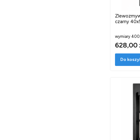
Zlewozmyw
czarny 40x
wymiary 40
628,00 
Do koszy