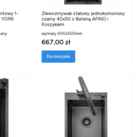
itowy 1-
Zlewozmywak stalowy jednokomorowy
y YORK
czarny 40x50 z Baterią AFINO i
Koszykiem
iany
wymiary 400x500mm
667,00 zł
Do koszyka