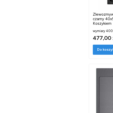
Zlewozmyw
czarny 40x
Koszykiem
wymiary 40
477,00 
Do koszy