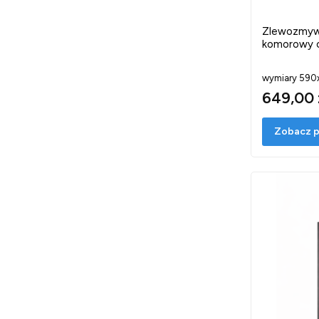
Zlewozmywa
komorowy c
wymiary 590x
649,00 
Zobacz p