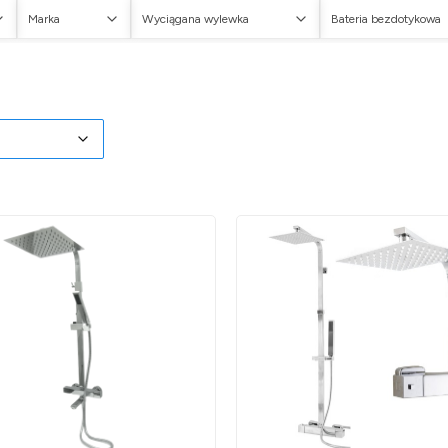
Marka
Wyciągana wylewka
Bateria bezdotykowa
w
oduktów
myślne