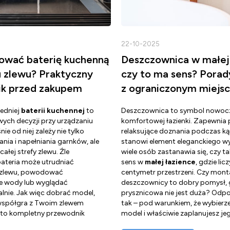
22-10-2025
ować baterię kuchenną
Deszczownica w małej 
u zlewu? Praktyczny
czy to ma sens? Porad
k przed zakupem
z ograniczonym miejs
edniej
baterii kuchennej
to
Deszczownica to symbol nowocz
wych decyzji przy urządzaniu
komfortowej łazienki. Zapewnia 
nie od niej zależy nie tylko
relaksujące doznania podczas kąp
ia i napełniania garnków, ale
stanowi element eleganckiego wy
całej strefy zlewu. Źle
wiele osób zastanawia się, czy t
teria może utrudniać
sens w
małej łazience
, gdzie lic
e zlewu, powodować
centymetr przestrzeni. Czy mont
e wody lub wyglądać
deszczownicy to dobry pomysł, 
lnie. Jak więc dobrać model,
prysznicowa nie jest duża? Odpo
 współgra z Twoim zlewem
tak – pod warunkiem, że wybier
to kompletny przewodnik
model i właściwie zaplanujesz j