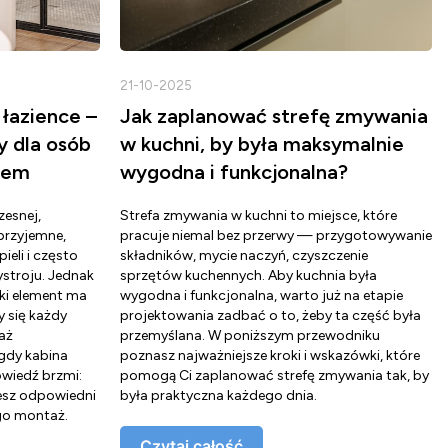
21-10-2025
łazience –
Jak zaplanować strefę zmywania
y dla osób
w kuchni, by była maksymalnie
cem
wygodna i funkcjonalna?
esnej,
Strefa zmywania w kuchni to miejsce, które
przyjemne,
pracuje niemal bez przerwy — przygotowywanie
ieli i często
składników, mycie naczyń, czyszczenie
stroju. Jednak
sprzętów kuchennych. Aby kuchnia była
aki element ma
wygodna i funkcjonalna, warto już na etapie
zy się każdy
projektowania zadbać o to, żeby ta część była
aż
przemyślana. W poniższym przewodniku
gdy kabina
poznasz najważniejsze kroki i wskazówki, które
wiedź brzmi:
pomogą Ci zaplanować strefę zmywania tak, by
zesz odpowiedni
była praktyczna każdego dnia.
ego montaż.
Czytaj całość