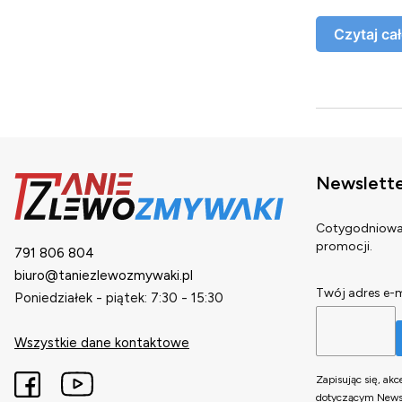
Czytaj ca
Newslett
Cotygodniowa 
promocji.
791 806 804
biuro@taniezlewozmywaki.pl
Twój adres e-m
Poniedziałek - piątek: 7:30 - 15:30
Wszystkie dane kontaktowe
Zapisując się, ak
dotyczącym Newsl