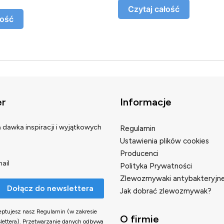
Czytaj całość
łość
er
Informacje
Linki w stopce
dawka inspiracji i wyjątkowych
Regulamin
Ustawienia plików cookies
Producenci
ail
Polityka Prywatności
Zlewozmywaki antybakteryjn
Dołącz do newslettera
Jak dobrać zlewozmywak?
ceptujesz nasz Regulamin (w zakresie
O firmie
ettera). Przetwarzanie danych odbywa