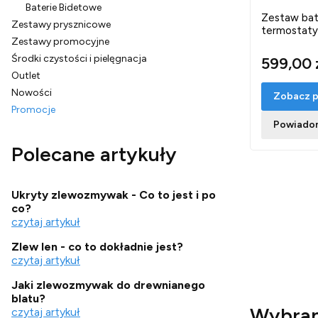
Baterie Bidetowe
Zestaw bat
Zestawy prysznicowe
termostaty
Zestawy promocyjne
Środki czystości i pielęgnacja
599,00 
Outlet
Nowości
Zobacz p
Promocje
Powiadom
Koniec menu
Polecane artykuły
Ukryty zlewozmywak - Co to jest i po
co?
czytaj artykuł
Zlew len - co to dokładnie jest?
czytaj artykuł
Jaki zlewozmywak do drewnianego
blatu?
Wybran
czytaj artykuł