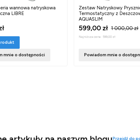
eria wannowa natryskowa
Zestaw Natryskowy Pryszn
czna LIBRE
Termostatyczny z Deszczo
AQUASLIM
zł
599,00 zł
1 000,00 zł
Najniższa cena:
599,00 zł
rodukt
 mnie o dostępności
Powiadom mnie o dostępn
e artykuły na naszym blogu
Przejdź do p