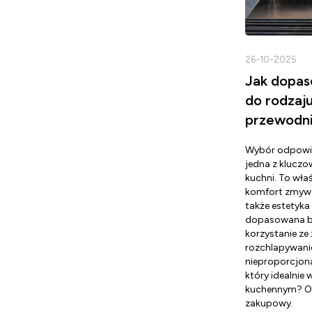
26-10-2025
Jak dopas
do rodzaj
przewodni
Wybór odpowi
jedna z kluczo
kuchni. To właś
komfort zmywan
także estetyka 
dopasowana ba
korzystanie z
rozchlapywani
nieproporcjona
który idealnie
kuchennym? O
zakupowy.