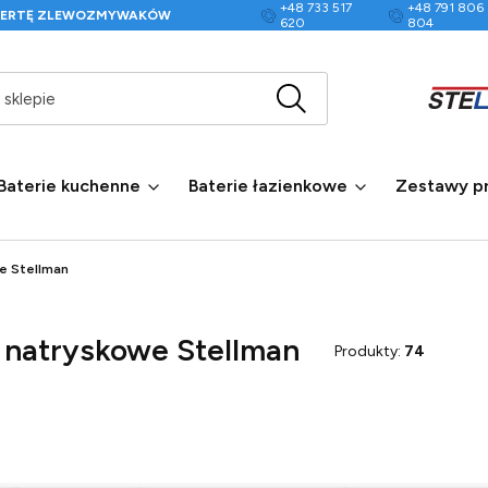
+48 733 517
+48 791 806
FERTĘ ZLEWOZMYWAKÓW
620
804
Wyczyść
Szukaj w sklepie
Baterie kuchenne
Baterie łazienkowe
Zestawy p
e Stellman
e natryskowe Stellman
Produkty:
74