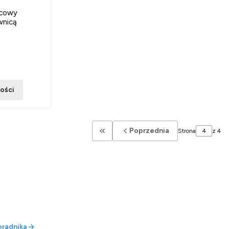
icowy
wnicą
ości
Poprzednia
Strona
z 4
Wróć do pierwszej strony z produkt
oradnika