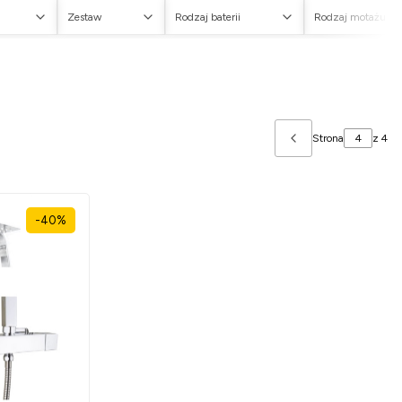
Zestaw
Rodzaj baterii
Rodzaj motażu
Strona
z 4
Poprzednie produ
-40%