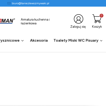
biuro@taniezlewozmywaki.pl
Produkty
Armatura kuchenna i
łazienkowa
Zaloguj się
Koszyk
rysznicowe
Akcesoria
Toalety Miski WC Pisuary