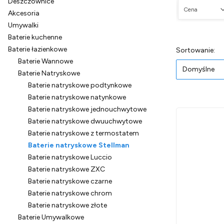
Deszczownice
Cena
Akcesoria
Umywalki
Koniec filtró
Baterie kuchenne
Baterie łazienkowe
Lista pr
Do
Sortowanie:
Baterie Wannowe
Domyślne
Baterie Natryskowe
Baterie natryskowe podtynkowe
Baterie natryskowe natynkowe
Baterie natryskowe jednouchwytowe
Baterie natryskowe dwuuchwytowe
Baterie natryskowe z termostatem
Baterie natryskowe Stellman
Baterie natryskowe Luccio
Baterie natryskowe ZXC
Baterie natryskowe czarne
Baterie natryskowe chrom
Baterie natryskowe złote
Baterie Umywalkowe