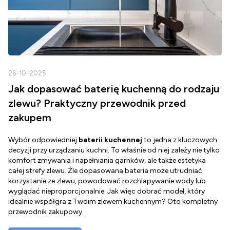
26-10-2025
2
Jak dopasować baterię kuchenną do rodzaju
zlewu? Praktyczny przewodnik przed
zakupem
Wybór odpowiedniej
baterii kuchennej
to jedna z kluczowych
D
decyzji przy urządzaniu kuchni. To właśnie od niej zależy nie tylko
Z
komfort zmywania i napełniania garnków, ale także estetyka
c
całej strefy zlewu. Źle dopasowana bateria może utrudniać
o
korzystanie ze zlewu, powodować rozchlapywanie wody lub
g
wyglądać nieproporcjonalnie. Jak więc dobrać model, który
d
idealnie współgra z Twoim zlewem kuchennym? Oto kompletny
d
przewodnik zakupowy.
o