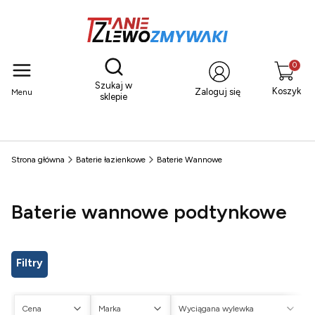
Otwórz wyszukiwarkę
Produkty
Szukaj w
Koszyk
Zaloguj się
Menu
sklepie
Strona główna
Baterie łazienkowe
Baterie Wannowe
Baterie wannowe podtynkowe
Filtry
Cena
Marka
Wyciągana wylewka