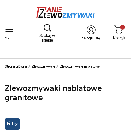
Otwórz wyszukiwarkę
Produkty
Szukaj w
Koszyk
Zaloguj się
Menu
sklepie
Strona główna
Zlewozmywaki
Zlewozmywaki nablatowe
Zlewozmywaki nablatowe
granitowe
Filtry