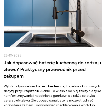
26-10-2025
2
Jak dopasować baterię kuchenną do rodzaju
zlewu? Praktyczny przewodnik przed
zakupem
Wybór odpowiedniej
baterii kuchennej
to jedna z kluczowych
D
decyzji przy urządzaniu kuchni. To właśnie od niej zależy nie tylko
Z
komfort zmywania i napełniania garnków, ale także estetyka
c
całej strefy zlewu. Źle dopasowana bateria może utrudniać
o
korzystanie ze zlewu, powodować rozchlapywanie wody lub
g