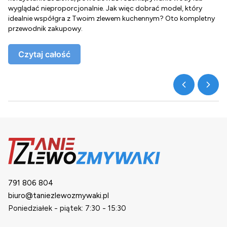
wyglądać nieproporcjonalnie. Jak więc dobrać model, który
d
idealnie współgra z Twoim zlewem kuchennym? Oto kompletny
d
przewodnik zakupowy.
o
Czytaj całość
791 806 804
biuro@taniezlewozmywaki.pl
Poniedziałek - piątek: 7:30 - 15:30