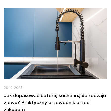
26-10-2025
2
Jak dopasować baterię kuchenną do rodzaju
zlewu? Praktyczny przewodnik przed
zakupem