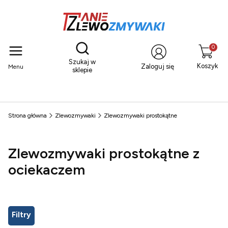
Otwórz wyszukiwarkę
Produkty
Szukaj w
Koszyk
Zaloguj się
Menu
sklepie
Strona główna
Zlewozmywaki
Zlewozmywaki prostokątne
Zlewozmywaki prostokątne z
ociekaczem
Filtry