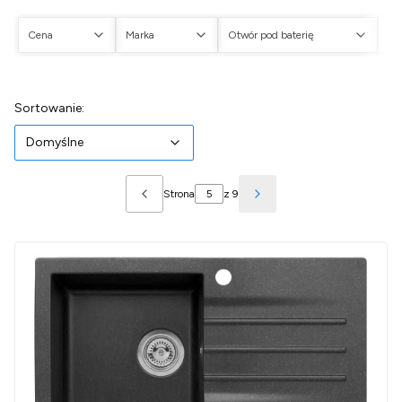
Cena
Marka
Otwór pod baterię
Ot
Koniec filtrów
Lista produktów
Domyślne
Sortowanie:
Domyślne
Strona
z 9
Poprzednie produkty
Następne produkty