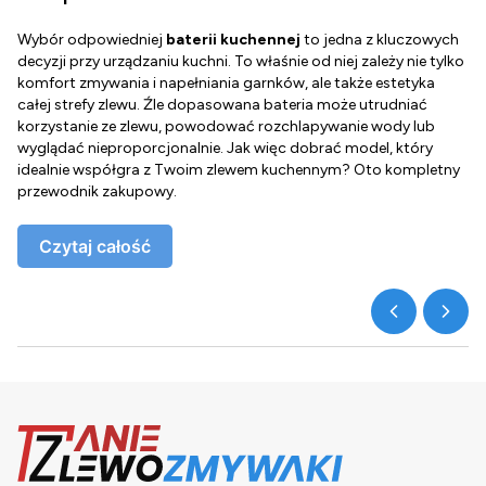
Wybór odpowiedniej
baterii kuchennej
to jedna z kluczowych
D
decyzji przy urządzaniu kuchni. To właśnie od niej zależy nie tylko
Z
komfort zmywania i napełniania garnków, ale także estetyka
c
całej strefy zlewu. Źle dopasowana bateria może utrudniać
o
korzystanie ze zlewu, powodować rozchlapywanie wody lub
g
wyglądać nieproporcjonalnie. Jak więc dobrać model, który
d
idealnie współgra z Twoim zlewem kuchennym? Oto kompletny
d
przewodnik zakupowy.
o
Czytaj całość