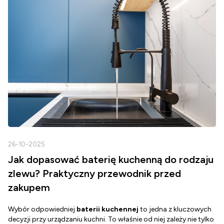
26-10-2025
2
Jak dopasować baterię kuchenną do rodzaju
zlewu? Praktyczny przewodnik przed
zakupem
Wybór odpowiedniej
baterii kuchennej
to jedna z kluczowych
D
decyzji przy urządzaniu kuchni. To właśnie od niej zależy nie tylko
Z