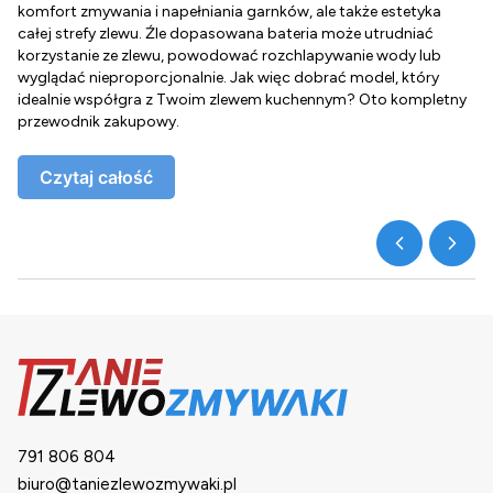
komfort zmywania i napełniania garnków, ale także estetyka
c
całej strefy zlewu. Źle dopasowana bateria może utrudniać
o
korzystanie ze zlewu, powodować rozchlapywanie wody lub
g
wyglądać nieproporcjonalnie. Jak więc dobrać model, który
d
idealnie współgra z Twoim zlewem kuchennym? Oto kompletny
d
przewodnik zakupowy.
o
Czytaj całość
791 806 804
biuro@taniezlewozmywaki.pl