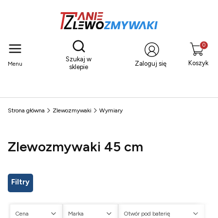
Otwórz wyszukiwarkę
Produkty
Szukaj w
Koszyk
Zaloguj się
Menu
sklepie
Strona główna
Zlewozmywaki
Wymiary
Zlewozmywaki 45 cm
Filtry
Cena
Marka
Otwór pod baterię
Ot