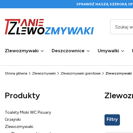
SPRAWDŹ NASZĄ SZEROKĄ O
Zlewozmywaki
Deszczownice
Umywalki
Strona główna
Zlewozmywaki
Zlewozmywaki granitowe
Zlewozmywaki 
Produkty
Zlewoz
Toalety Miski WC Pisuary
Filtry
Grzejniki
Zlewozmywaki