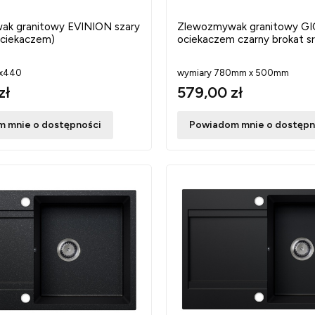
k granitowy EVINION szary
Zlewozmywak granitowy G
ociekaczem)
ociekaczem czarny brokat s
5x440
wymiary 780mm x 500mm
zł
579,00 zł
 mnie o dostępności
Powiadom mnie o dostępn