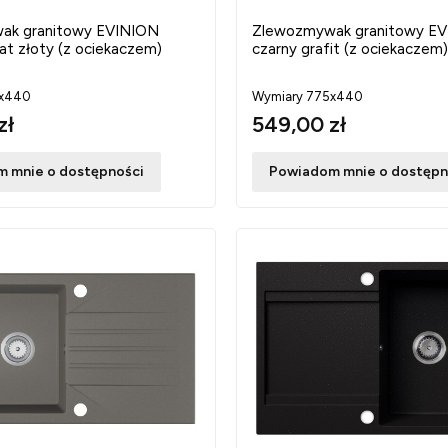
ak granitowy EVINION
Zlewozmywak granitowy E
at złoty (z ociekaczem)
czarny grafit (z ociekaczem)
5x440
Wymiary 775x440
zł
549,00 zł
 mnie o dostępności
Powiadom mnie o dostępn