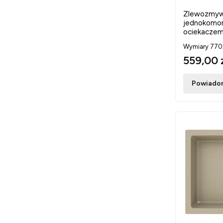
Zlewozmyw
jednokomor
ociekacze
Wymiary 770
559,00 
Powiadom