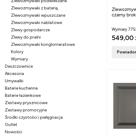
Zlewozmywaki podwieszane
Zlewozmywaki z baterią
Zlewozmyw
czarny brok
Zlewozmywaki wpuszczane
Zlewozmywaki nablatowe
Wymiary 77
Zlewy gospodarcze
549,00 
Zlewy do pralni
Zlewozmywaki konglomeratowe
Kolory
Powiadom
Wymiary
Deszczownice
Akcesoria
Umywalki
Baterie kuchenne
Baterie łazienkowe
Zestawy prysznicowe
Zestawy promocyjne
Środki czystości i pielęgnacja
Outlet
Nowości