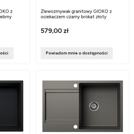
IOKO z
Zlewozmywak granitowy GIOKO z
rebrny
ociekaczem czarny brokat złoty
579,00 zł
ości
Powiadom mnie o dostępności