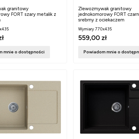
ak granitowy
Zlewozmywak granitowy
owy FORT szary metalik z
jednokomorowy FORT czarn
m
srebrny z ociekaczem
x435
Wymiary 770x435
zł
559,00 zł
 mnie o dostępności
Powiadom mnie o dostępn