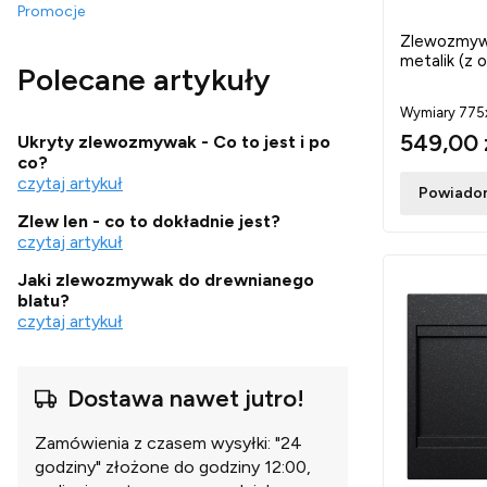
Promocje
Koniec menu
Zlewozmywa
metalik (z 
Polecane artykuły
Wymiary 77
549,00 
Ukryty zlewozmywak - Co to jest i po
co?
czytaj artykuł
Powiadom
Zlew len - co to dokładnie jest?
czytaj artykuł
Jaki zlewozmywak do drewnianego
blatu?
czytaj artykuł
Dostawa nawet jutro!
Zamówienia z czasem wysyłki: "24
godziny" złożone do godziny 12:00,