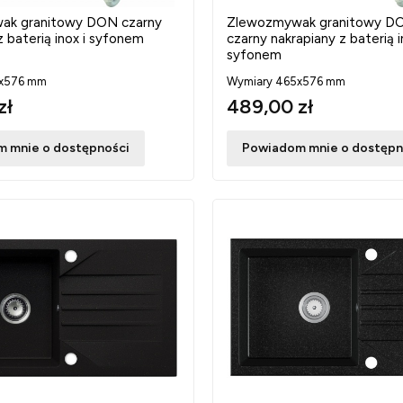
ak granitowy DON czarny
Zlewozmywak granitowy 
z baterią inox i syfonem
czarny nakrapiany z baterią i
syfonem
5x576 mm
Wymiary 465x576 mm
zł
489,00 zł
 mnie o dostępności
Powiadom mnie o dostępn