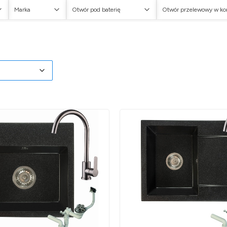
Marka
Otwór pod baterię
Otwór przelewowy w k
w
oduktów
myślne