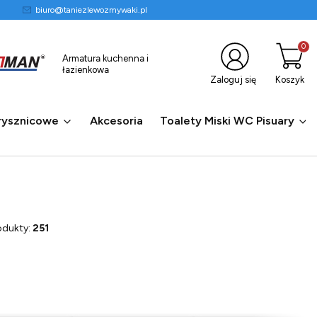
biuro@taniezlewozmywaki.pl
Produkty
Armatura kuchenna i
łazienkowa
Zaloguj się
Koszyk
rysznicowe
Akcesoria
Toalety Miski WC Pisuary
odukty:
251