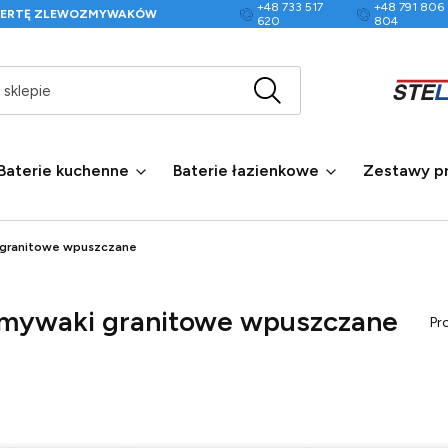
+48 733 517
+48 791 806
FERTĘ ZLEWOZMYWAKÓW
620
804
Wyczyść
Szukaj w sklepie
Baterie kuchenne
Baterie łazienkowe
Zestawy p
granitowe wpuszczane
mywaki granitowe wpuszczane
Pr