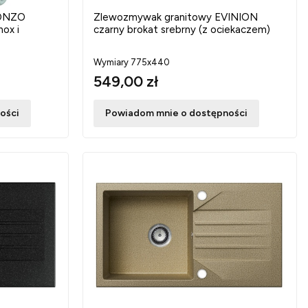
DONZO
Zlewozmywak granitowy EVINION
nox i
czarny brokat srebrny (z ociekaczem)
Wymiary 775x440
549,00 zł
ości
Powiadom mnie o dostępności